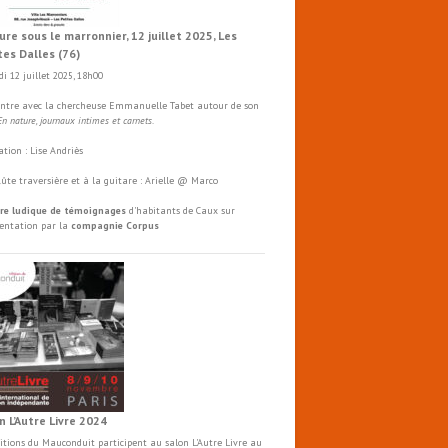
ure sous le marronnier, 12 juillet 2025, Les
tes Dalles (76)
i 12 juillet 2025, 18h00
ntre avec la chercheuse Emmanuelle Tabet autour de son
En nature, journaux intimes et carnets
.
tion : Lise Andriès
flûte traversière et à la guitare : Arielle @ Marco
re ludique de témoignages
d'habitants de Caux sur
mentation par la
compagnie Corpus
n L’Autre Livre 2024
ditions du Mauconduit participent au salon
L'Autre
Livre
au