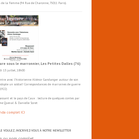
s de la Femme (94 Rue de Charonne, 75011 Paris).
ure sous le marronnier, Les Petites Dalles (76)
i 13 juillet, 18h00
ntre avec l'historienne Aliénor Gandanger autour de son
 Adopte un soldat! Correspondances de marraines de guerre
-1922)
ssant et le pays de Caux : lecture de quelques contes par
ne Queval & Danielle Soret
nda complet ICI
 LE VOULEZ, INSCRIVEZ-VOUS À NOTRE NEWSLETTER
m ou nom complet