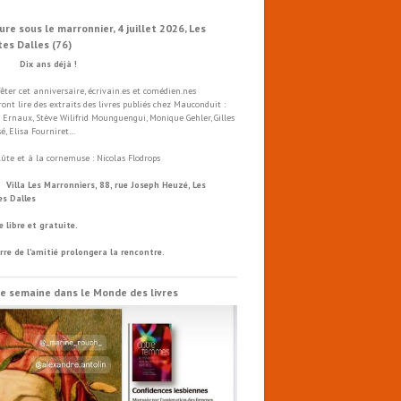
ure sous le marronnier, 4 juillet 2026, Les
tes Dalles (76)
x ans déjà !
fêter cet anniversaire, écrivain.es et comédien.nes
ront lire des extraits des livres publiés chez Mauconduit :
 Ernaux, Stève Wilifrid Mounguengui, Monique Gehler, Gilles
é, Elisa Fourniret…
flûte et à la cornemuse : Nicolas Flodrops
a Les Marronniers, 88, rue Joseph Heuzé, Les
es Dalles
e libre et gratuite.
rre de l’amitié prolongera la rencontre.
e semaine dans le Monde des livres