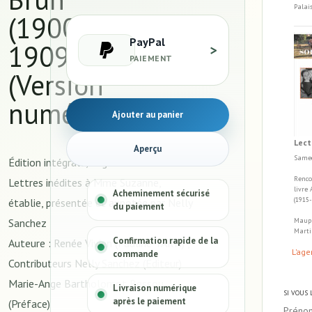
Palai
(1900-
PayPal
1909) -
>
PAIEMENT
(Version
numérique(
Ajouter au panier
Lect
Aperçu
Samed
Édition intégrale, augmentée des
Renco
Lettres inédites à Mme Suzanne,
livre
Acheminement sécurisé
(1915
établie, présentée et annotée par Nelly
du paiement
Maupa
Sanchez
Marti
Confirmation rapide de la
Auteure : Renée Vivien (Pauline TARN) ,
L'age
commande
Contributeurs Nelly Sanchez (Éditeur)
Marie-Ange Bartholomot Bessou
Livraison numérique
SI VOUS
après le paiement
(Préface)
Préno