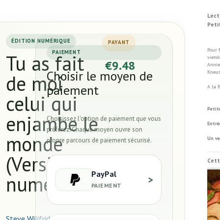
Lect
Peti
Di
ÉDITION NUMÉRIQUE
PAYANT
Pour 
PAIEMENT
Tu as fait
viend
€9.48
Annie
Choisir le moyen de
Kneus
de moi
paiement
A la 
celui qui
Vill
Petit
enjambe le
Choisissez l'option de paiement que vous
Entré
préférez. Chaque moyen ouvre son
monde
Un ve
propre parcours de paiement sécurisé.
(Version
Cett
PayPal
numérique)
>
PAIEMENT
Steve Wilifrid Mounguengui