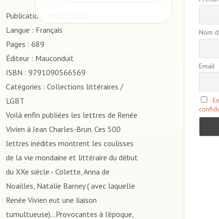
Publication : 06/12/2022
Langue : Français
Nom de
Pages : 689
Éditeur : Mauconduit
Email
ISBN : 9791090566569
Catégories : Collections littéraires /
LGBT
En
confide
Voilà enfin publiées les lettres de Renée
Vivien à Jean Charles-Brun. Ces 500
lettres inédites montrent les coulisses
de la vie mondaine et littéraire du début
du XXe siècle - Colette, Anna de
Noailles, Natalie Barney ( avec laquelle
Renée Vivien eut une liaison
tumultueuse)...Provocantes à l'époque,