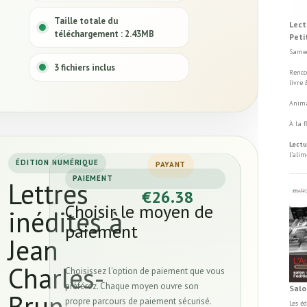
Taille totale du
Lect
téléchargement : 2.43MB
Peti
Samed
3 fichiers inclus
Renco
livre
Anima
À la 
Lectu
l'ali
ÉDITION NUMÉRIQUE
PAYANT
PAIEMENT
Lettres
€26.38
Choisir le moyen de
inédites à
paiement
Jean
Charles-
Choisissez l'option de paiement que vous
préférez. Chaque moyen ouvre son
Salo
Brun
propre parcours de paiement sécurisé.
Les é