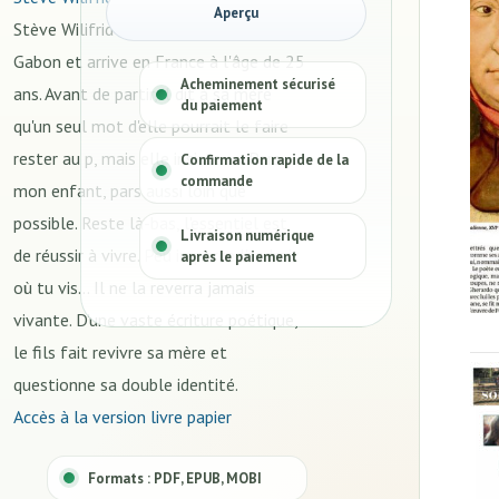
Aperçu
Stève Wilifrid Mounguengui quitte le
Gabon et arrive en France à l'âge de 25
Acheminement sécurisé
ans. Avant de partir, il dit à sa mère
du paiement
qu'un seul mot d'elle pourrait le faire
rester au p, mais elle insiste : « Pars
Confirmation rapide de la
commande
mon enfant, pars aussi loin que
possible. Reste là-bas, l'essentiel est
Livraison numérique
de réussir à vivre. Peu importe l'endroit
après le paiement
où tu vis... Il ne la reverra jamais
vivante. D'une vaste écriture poétique,
le fils fait revivre sa mère et
questionne sa double identité.
Accès à la version livre papier
Formats : PDF, EPUB, MOBI