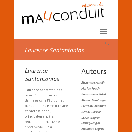
Laurence Santantonios
Laurence
Auteurs
Santantonios
Alexandre Antolin
Marine Rouch
Laurence Santantonio
s
a
Emmanuelle Tabet
travaillé une quarantaine
d’années dans l’édition et
Aliénor Gandanger
dans le journalisme littéraire
Claudine Krishnan
et professionnel,
Hélène Parisot
principalement à la
Stève Wilifrid
rédaction du magazine
Mounguengui
Livres Hebdo
. Elle a
Elizabeth Legros