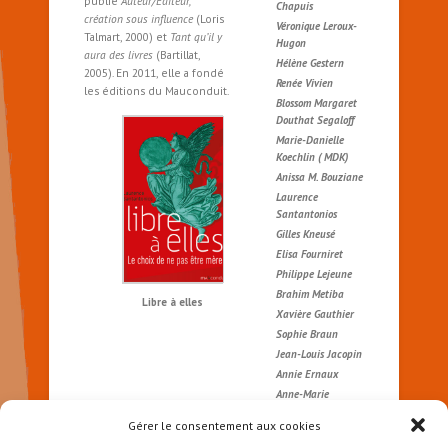
publié
Auteur/Editeur,
Chapuis
création sous influence
(Loris
Véronique Leroux-
Talmart, 2000) et
Tant qu’il y
Hugon
aura des livres
(Bartillat,
Hélène Gestern
2005). En 2011, elle a fondé
Renée Vivien
les éditions du Mauconduit.
Blossom Margaret
Douthat Segaloff
Marie-Danielle
Koechlin ( MDK)
Anissa M. Bouziane
Laurence
Santantonios
Gilles Kneusé
Elisa Fourniret
Philippe Lejeune
Brahim Metiba
Libre à elles
Xavière Gauthier
Sophie Braun
Jean-Louis Jacopin
Annie Ernaux
Anne-Marie
Sandrini
Gérer le consentement aux cookies
Pauline Picquet