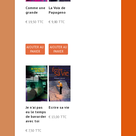
Comme une
La Voix de
grande
Papageno
€
19,50
TTC
€
9,80
TTC
AJOUTER AU
AJOUTER AU
PANIER
PANIER
Je n’ai pas
Ecrire sa vie
eu le temps
de bavarder
€
13,00
TTC
avec toi
€
7,50
TTC