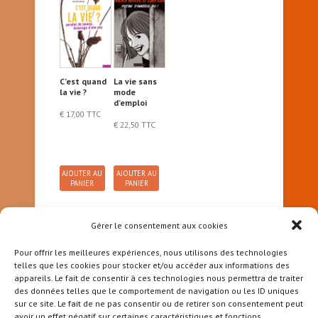
C’est quand
La vie sans
la vie ?
mode
d’emploi
€
17,00
TTC
€
22,50
TTC
AJOUTER AU
AJOUTER AU
PANIER
PANIER
Gérer le consentement aux cookies
1
2
→
Pour offrir les meilleures expériences, nous utilisons des technologies
telles que les cookies pour stocker et/ou accéder aux informations des
appareils. Le fait de consentir à ces technologies nous permettra de traiter
des données telles que le comportement de navigation ou les ID uniques
sur ce site. Le fait de ne pas consentir ou de retirer son consentement peut
avoir un effet négatif sur certaines caractéristiques et fonctions.