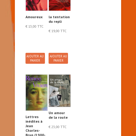
Amoureux
la tentation
du repli
€
13,00
TTC
€
19,00
TTC
AJOUTER AU
AJOUTER AU
PANIER
PANIER
Un amour
Lettres
de la route
inédites à
Jean
€
23,00
TTC
Charles-
Brun (1900-