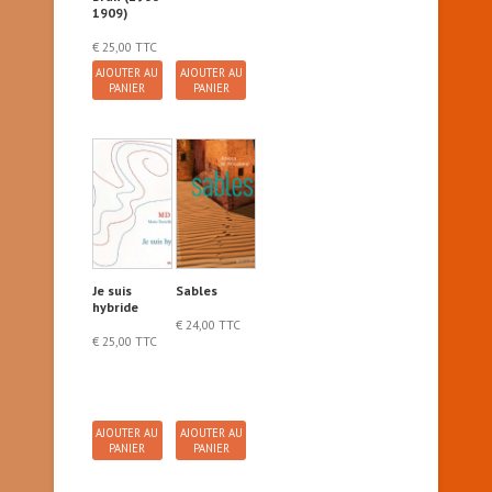
1909)
€
25,00
TTC
AJOUTER AU
AJOUTER AU
PANIER
PANIER
Je suis
Sables
hybride
€
24,00
TTC
€
25,00
TTC
AJOUTER AU
AJOUTER AU
PANIER
PANIER