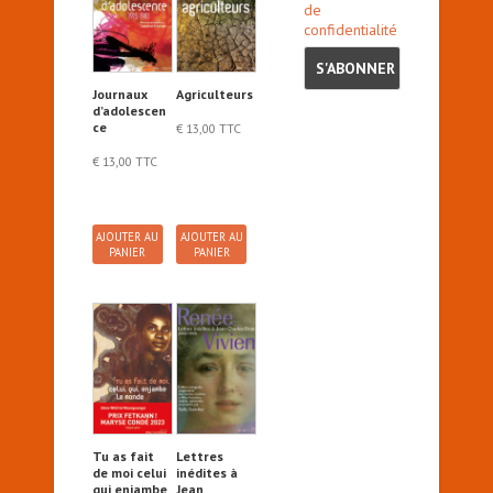
de
confidentialité
Journaux
Agriculteurs
d’adolescen
ce
€
13,00
TTC
€
13,00
TTC
AJOUTER AU
AJOUTER AU
PANIER
PANIER
Tu as fait
Lettres
de moi celui
inédites à
qui enjambe
Jean