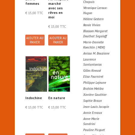
Chapuis
femmes
marché
Véronique Leroux-
avec ses
rêves en
€
15,00
TTC
Hugon
moi
Hélène Gestern
Renée Vivien
€
15,00
TTC
Blossom Margaret
Douthat Segaloff
AJOUTER AU
AJOUTER AU
Marie-Danielle
PANIER
PANIER
Koechlin ( MDK)
Anissa M. Bouziane
Laurence
Santantonios
Gilles Kneusé
Elisa Fourniret
Philippe Lejeune
Brahim Metiba
Xavière Gauthier
Indochine
En nature
Sophie Braun
Jean-Louis Jacopin
€
13,00
TTC
€
13,00
TTC
Annie Ernaux
Anne-Marie
Sandrini
Pauline Picquet