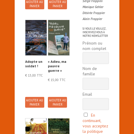
Serge Filippini
AJOUTER AU
AJOUTER AU
PANIER
PANIER
Monique Gehler
Désirée Frappier
Alain Frappier
SI VOUS LE VOULEZ,
INSCRIVEZ-VOUS À
NOTRE NEWSLETTER
Prénom ou
nom complet
Adopte un
« Adieu, ma
soldat !
pauvre
Nom de
guerre »
famille
€
13,00
TTC
€
15,00
TTC
Email
AJOUTER AU
AJOUTER AU
PANIER
PANIER
En
continuant,
vous acceptez
la politique