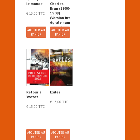
le monde
Charles-
Brun (1900-
1909)
€
13,00
TTC
(Version int
égrale num
érique)
AJOUTER AU
AJOUTER AU
PANIER
PANIER
€
25,00
TTC
Retour à
Exilés
Yvetot
€
13,00
TTC
€
13,00
TTC
AJOUTER AU
AJOUTER AU
PANIER
PANIER