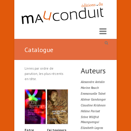
Catalogue
Auteurs
Livres par ordre de
parution, les plus récents
en tête.
Alexandre Antolin
Marine Rouch
Emmanuelle Tabet
Aliénor Gandanger
Claudine Krishnan
Hélène Parisot
Stève Wilifrid
Mounguengui
Elizabeth Legros
Entre
J’ai toujours