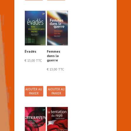
Évadés
Femmes
dans la
guerre
€
13,00
TTC
€
13,00
TTC
AJOUTER AU
AJOUTER AU
PANIER
PANIER