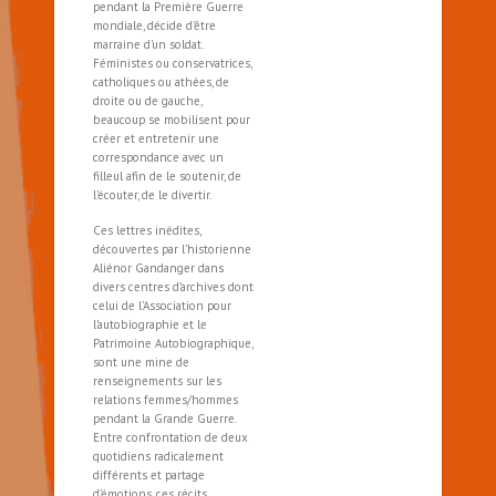
pendant la Première Guerre
mondiale, décide d’être
marraine d’un soldat.
Féministes ou conservatrices,
catholiques ou athées, de
droite ou de gauche,
beaucoup se mobilisent pour
créer et entretenir une
correspondance avec un
filleul afin de le soutenir, de
l’écouter, de le divertir.
Ces lettres inédites,
découvertes par l’historienne
Aliénor Gandanger dans
divers centres d’archives dont
celui de l’Association pour
l’autobiographie et le
Patrimoine Autobiographique,
sont une mine de
renseignements sur les
relations femmes/hommes
pendant la Grande Guerre.
Entre confrontation de deux
quotidiens radicalement
différents et partage
d’émotions, ces récits