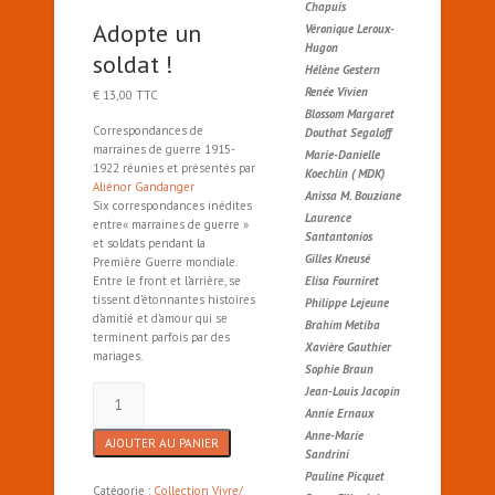
Chapuis
Adopte un
Véronique Leroux-
Hugon
soldat !
Hélène Gestern
Renée Vivien
€
13,00
TTC
Blossom Margaret
Correspondances de
Douthat Segaloff
marraines de guerre 1915-
Marie-Danielle
1922 réunies et présentés par
Koechlin ( MDK)
Aliénor Gandanger
Anissa M. Bouziane
Six correspondances inédites
Laurence
entre« marraines de guerre »
Santantonios
et soldats pendant la
Gilles Kneusé
Première Guerre mondiale.
Elisa Fourniret
Entre le front et l’arrière, se
tissent d’étonnantes histoires
Philippe Lejeune
d’amitié et d’amour qui se
Brahim Metiba
terminent parfois par des
Xavière Gauthier
mariages.
Sophie Braun
quantité
Jean-Louis Jacopin
de
Annie Ernaux
Adopte
Anne-Marie
AJOUTER AU PANIER
un
Sandrini
soldat
Pauline Picquet
!
Catégorie :
Collection Vivre/