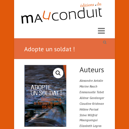
Adopte un soldat !
Auteurs
Alexandre Antolin
Marine Rouch
Emmanuelle Tabet
Aliénor Gandanger
Claudine Krishnan
Hélène Parisot
Stève Wilifrid
Mounguengui
Elizabeth Legros