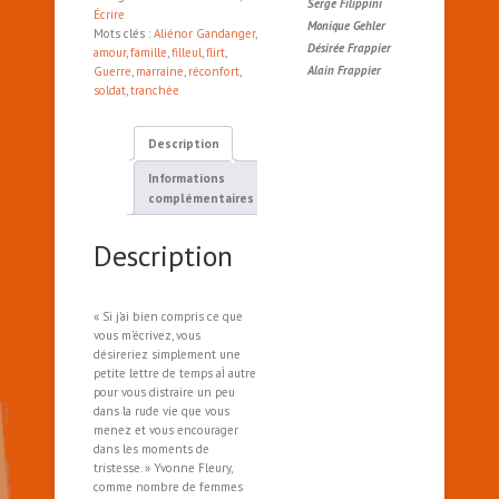
Serge Filippini
Écrire
Monique Gehler
Mots clés :
Aliénor Gandanger
,
Désirée Frappier
amour
,
famille
,
filleul
,
flirt
,
Alain Frappier
Guerre
,
marraine
,
réconfort
,
soldat
,
tranchée
Description
Informations
complémentaires
Description
« Si j’ai bien compris ce que
vous m’écrivez, vous
désireriez simplement une
petite lettre de temps aÌ autre
pour vous distraire un peu
dans la rude vie que vous
menez et vous encourager
dans les moments de
tristesse. » Yvonne Fleury,
comme nombre de femmes