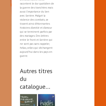
racontent le dur quotidien de
la guerre des tranchées mais
aussi l’importance du lien
avec l’arrière. Malgré la
violence des combats, se
tissent ainsi d’étonnantes
histoires d’amitié et d’amour
qui se terminent parfois par
des mariages. Des lettres
entre le front et l’arrière qui
ne sont pas sans rappeler,
hélas, celles qui s’échangent
aujourd’hui dans les pays en
guerre.
Autres titres
du
catalogue…