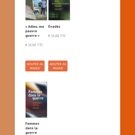
« Adieu, ma
Évadés
pauvre
guerre »
€
13,00
TTC
€
15,00
TTC
AJOUTER AU
AJOUTER AU
PANIER
PANIER
Femmes
dans la
guerre