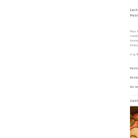
Lect
Peti
Di
Pour 
viend
Annie
Kneus
A la 
Vill
Petit
Entré
Un ve
Cett