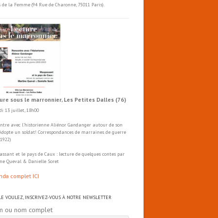
s de la Femme (94 Rue de Charonne, 75011 Paris).
ure sous le marronnier, Les Petites Dalles (76)
i 13 juillet, 18h00
ntre avec l'historienne Aliénor Gandanger autour de son
 Adopte un soldat! Correspondances de marraines de guerre
-1922)
ssant et le pays de Caux : lecture de quelques contes par
ne Queval & Danielle Soret
nda complet ICI
 LE VOULEZ, INSCRIVEZ-VOUS À NOTRE NEWSLETTER
m ou nom complet