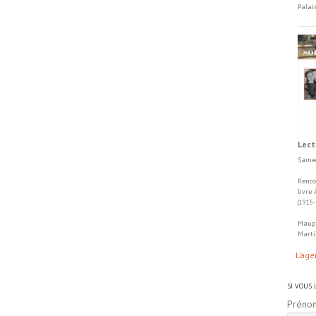
Palai
Lect
Samed
Renco
livre
(1915
Maupa
Marti
L'age
SI VOUS
Préno