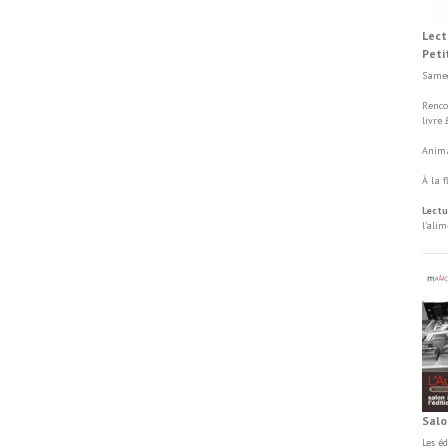
Lect
Peti
Samed
Renco
livre
Anima
À la 
Lectu
l'ali
Salo
Les é