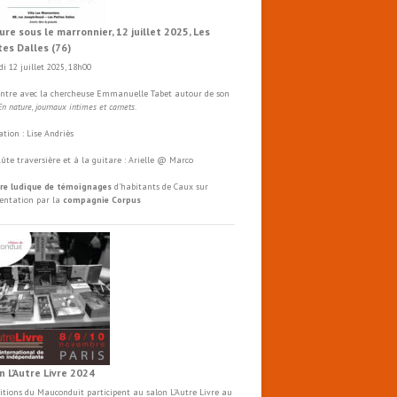
ure sous le marronnier, 12 juillet 2025, Les
tes Dalles (76)
i 12 juillet 2025, 18h00
ntre avec la chercheuse Emmanuelle Tabet autour de son
En nature, journaux intimes et carnets
.
tion : Lise Andriès
flûte traversière et à la guitare : Arielle @ Marco
re ludique de témoignages
d'habitants de Caux sur
mentation par la
compagnie Corpus
n L’Autre Livre 2024
ditions du Mauconduit participent au salon
L'Autre
Livre
au