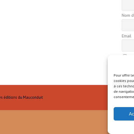
Nom de
Email
En
confide
Pour offrir 
cookies pour
à ces techn
de navigatio
consentement
es éditions du Mauconduit
Ac