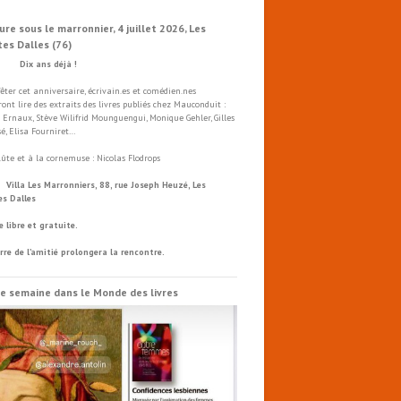
ure sous le marronnier, 4 juillet 2026, Les
tes Dalles (76)
x ans déjà !
fêter cet anniversaire, écrivain.es et comédien.nes
ront lire des extraits des livres publiés chez Mauconduit :
 Ernaux, Stève Wilifrid Mounguengui, Monique Gehler, Gilles
é, Elisa Fourniret…
flûte et à la cornemuse : Nicolas Flodrops
a Les Marronniers, 88, rue Joseph Heuzé, Les
es Dalles
e libre et gratuite.
rre de l’amitié prolongera la rencontre.
e semaine dans le Monde des livres