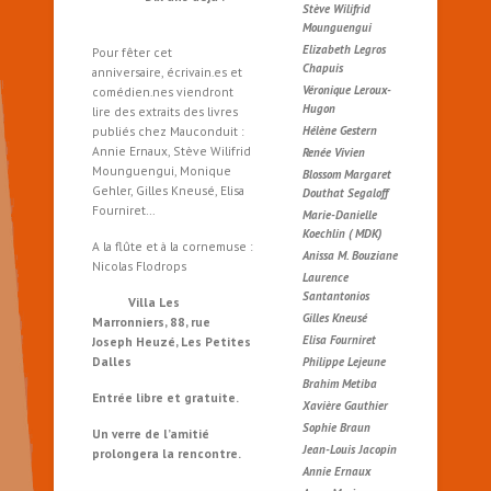
Stève Wilifrid
Mounguengui
Elizabeth Legros
Pour fêter cet
Chapuis
anniversaire, écrivain.es et
Véronique Leroux-
comédien.nes viendront
Hugon
lire des extraits des livres
publiés chez Mauconduit :
Hélène Gestern
Annie Ernaux, Stève Wilifrid
Renée Vivien
Mounguengui, Monique
Blossom Margaret
Gehler, Gilles Kneusé, Elisa
Douthat Segaloff
Fourniret…
Marie-Danielle
Koechlin ( MDK)
A la flûte et à la cornemuse :
Anissa M. Bouziane
Nicolas Flodrops
Laurence
Santantonios
Villa Les
Gilles Kneusé
Marronniers, 88, rue
Elisa Fourniret
Joseph Heuzé, Les Petites
Dalles
Philippe Lejeune
Brahim Metiba
Entrée libre et gratuite.
Xavière Gauthier
Sophie Braun
Un verre de l’amitié
Jean-Louis Jacopin
prolongera la rencontre.
Annie Ernaux