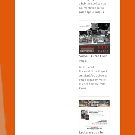
d'habitants de Caux sur
l'alimentation par la
compagnie Corpus
Salon L’Autre Livre
2024
Les éditions du
Mauconduit participent
au salon
L'Autre
Livre
au
Palais de la Femme (94
Rue de Charonne, 75011
Paris).
Lecture sous le