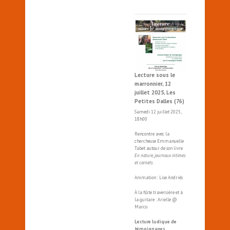
Lecture sous le
marronnier, 12
juillet 2025, Les
Petites Dalles (76)
Samedi 12 juillet 2025,
18h00
Rencontre avec la
chercheuse Emmanuelle
Tabet autour de son livre
En nature, journaux intimes
et carnets
.
Animation : Lise Andriès
À la flûte traversière et à
la guitare : Arielle @
Marco
Lecture ludique de
témoignages