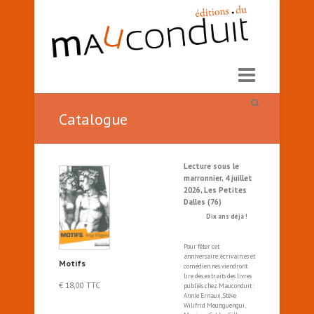
Catalogue
Lecture sous le
marronnier, 4 juillet
2026, Les Petites
Dalles (76)
Dix ans déjà !
Pour fêter cet
anniversaire, écrivain.es et
Motifs
comédien.nes viendront
lire des extraits des livres
€
18,00
TTC
publiés chez Mauconduit :
Annie Ernaux, Stève
Wilifrid Mounguengui,