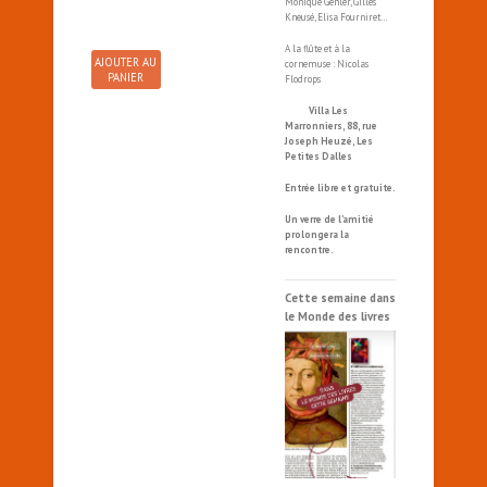
Monique Gehler, Gilles
Kneusé, Elisa Fourniret…
A la flûte et à la
AJOUTER AU
cornemuse : Nicolas
PANIER
Flodrops
Villa Les
Marronniers, 88, rue
Joseph Heuzé, Les
Petites Dalles
Entrée libre et gratuite.
Un verre de l’amitié
prolongera la
rencontre.
Cette semaine dans
le Monde des livres