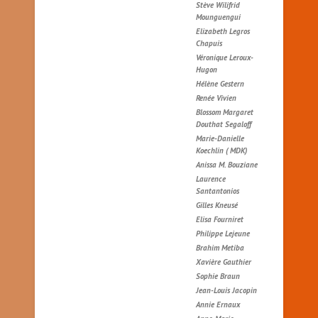
Stève Wilifrid
Mounguengui
Elizabeth Legros
Chapuis
Véronique Leroux-
Hugon
Hélène Gestern
Renée Vivien
Blossom Margaret
Douthat Segaloff
Marie-Danielle
Koechlin ( MDK)
Anissa M. Bouziane
Laurence
Santantonios
Gilles Kneusé
Elisa Fourniret
Philippe Lejeune
Brahim Metiba
Xavière Gauthier
Sophie Braun
Jean-Louis Jacopin
Annie Ernaux