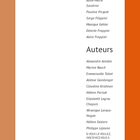
Anne-Marie
Sandrini
Pauline Picquet
Serge Filippini
Monique Gehler
Désirée Frappier
Alain Frappier
Auteurs
Alexandre Antolin
Marine Rouch
Emmanuelle Tabet
Aliénor Gandanger
Claudine Krishnan
Hélène Parisot
Elizabeth Legros
Chapuis
Véronique Leroux-
Hugon
Hélène Gestern
Philippe Lejeune
SI VOUS LE VOULEZ,
INSCRIVEZ-VOUS À