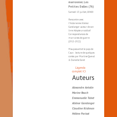
marronnier, Les
Petites Dalles (76)
Samedi 13 juillet, 18h00
Rencontre avec
l'historienne Aliénor
Gandanger autour de son
livre Adopte un soldat!
Correspondances de
marraines de guerre
(1915-1922)
Maupassant et le pays de
Caux : lecture de quelques
contes par Martine Queval
& Danielle Soret
L'agenda
complet ICI
Auteurs
Alexandre Antolin
Marine Rouch
Emmanuelle Tabet
Aliénor Gandanger
Claudine Krishnan
Hélène Parisot