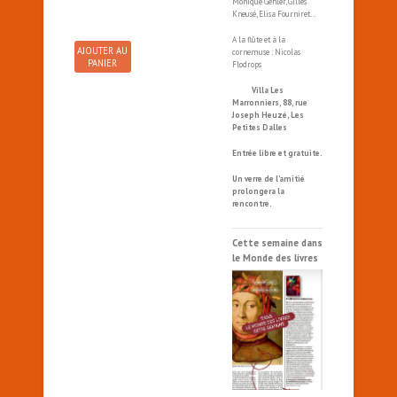
Monique Gehler, Gilles
Kneusé, Elisa Fourniret…
A la flûte et à la
AJOUTER AU
cornemuse : Nicolas
PANIER
Flodrops
Villa Les
Marronniers, 88, rue
Joseph Heuzé, Les
Petites Dalles
Entrée libre et gratuite.
Un verre de l’amitié
prolongera la
rencontre.
Cette semaine dans
le Monde des livres