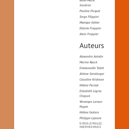
Anne-Marie
Sandrini
Pauline Picquet
Serge Filippini
Monique Gehler
Désirée Frappier
Alain Frappier
Auteurs
Alexandre Antolin
Marine Rouch
Emmanuelle Tabet
Aliénor Gandanger
Claudine Krishnan
Hélène Parisot
Elizabeth Legros
Chapuis
Véronique Leroux-
Hugon
Hélène Gestern
Philippe Lejeune
SI VOUS LE VOULEZ,
INSCRIVEZ-VOUS À