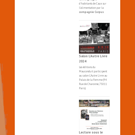
d'habitants de Caux sur
l'alimentation par la
compagnie Corpus
Salon L’Autre Livre
2024
Les éditions du
Mauconduit participent
au salon
L'Autre
Livre
au
Palais de la Femme (94
Rue de Charonne, 75011
Paris).
Lecture sous le