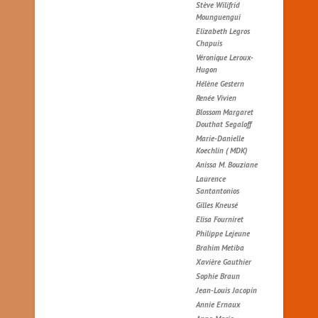
Stève Wilifrid
Mounguengui
Elizabeth Legros
Chapuis
Véronique Leroux-
Hugon
Hélène Gestern
Renée Vivien
Blossom Margaret
Douthat Segaloff
Marie-Danielle
Koechlin ( MDK)
Anissa M. Bouziane
Laurence
Santantonios
Gilles Kneusé
Elisa Fourniret
Philippe Lejeune
Brahim Metiba
Xavière Gauthier
Sophie Braun
Jean-Louis Jacopin
Annie Ernaux