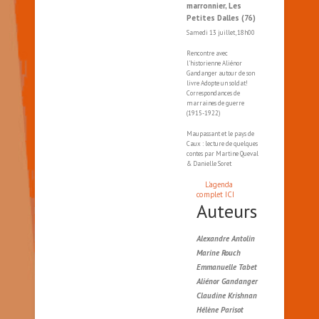
marronnier, Les
Petites Dalles (76)
Samedi 13 juillet, 18h00
Rencontre avec
l'historienne Aliénor
Gandanger autour de son
livre Adopte un soldat!
Correspondances de
marraines de guerre
(1915-1922)
Maupassant et le pays de
Caux : lecture de quelques
contes par Martine Queval
& Danielle Soret
L'agenda
complet ICI
Auteurs
Alexandre Antolin
Marine Rouch
Emmanuelle Tabet
Aliénor Gandanger
Claudine Krishnan
Hélène Parisot