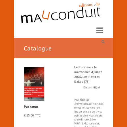
Catalogue
Lecture sous le
marronnier, 4 juillet
2026, Les Petites
Dalles (76)
Dix ans déjà !
Pour fêter cet
anniversaire, écrivain.es et
Par cœur
comédien.nes viendront
lire des extraits des livres
€
15,00
TTC
publiés chez Mauconduit :
Annie Ernaux, Stève
Wilifrid Mounguengui,