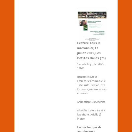
Lecture sous le
marronnier, 12
juillet 2025, Les
Petites Dalles (76)
Samedi 12 juillet 2025,
18h00
Rencontre avec la
chercheuse Emmanuelle
Tabet autour de son livre
En nature, journaux intimes
et carnets
.
Animation : Lise Andriès
À la flûte traversière et à
la guitare : Arielle @
Marco
Lecture ludique de
témoignages