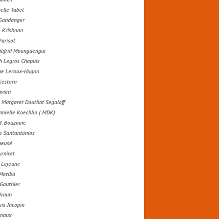
lle Tabet
 Gandanger
e Krishnan
Parisot
ilifrid Mounguengui
h Legros Chapuis
ue Leroux-Hugon
Gestern
ivien
 Margaret Douthat Segaloff
anielle Koechlin ( MDK)
M. Bouziane
e Santantonios
neusé
urniret
e Lejeune
Metiba
 Gauthier
Braun
is Jacopin
rnaux