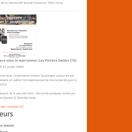
s de la Femme (94 Rue de Charonne, 75011 Paris).
ure sous le marronnier, Les Petites Dalles (76)
i 13 juillet, 18h00
ntre avec l'historienne Aliénor Gandanger autour de son
 Adopte un soldat! Correspondances de marraines de guerre
-1922)
ssant et le pays de Caux : lecture de quelques contes par
ne Queval & Danielle Soret
nda complet ICI
eurs
re Antolin
Rouch