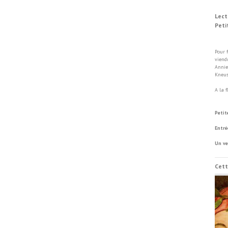
Lect
Peti
Di
Pour 
viend
Annie
Kneus
A la 
Vill
Petit
Entré
Un ve
Cett