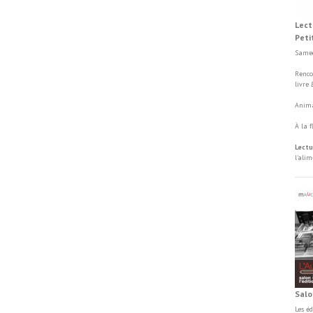
Lect
Peti
Samed
Renco
livre
Anima
À la 
Lectu
l'ali
Salo
Les é