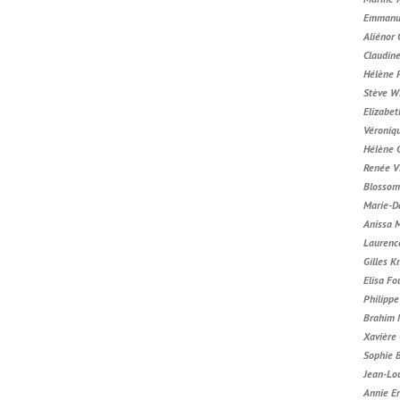
Emmanue
Aliénor
Claudin
Hélène 
Stève W
Elizabet
Véroniq
Hélène 
Renée V
Blossom
Marie-D
Anissa 
Laurenc
Gilles K
Elisa Fo
Philipp
Brahim 
Xavière
Sophie 
Jean-Lou
Annie E