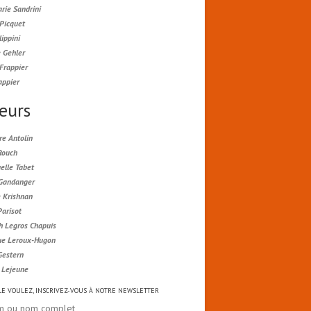
rie Sandrini
 Picquet
lippini
 Gehler
Frappier
appier
eurs
re Antolin
Rouch
lle Tabet
 Gandanger
e Krishnan
Parisot
h Legros Chapuis
ue Leroux-Hugon
Gestern
e Lejeune
 LE VOULEZ, INSCRIVEZ-VOUS À NOTRE NEWSLETTER
m ou nom complet