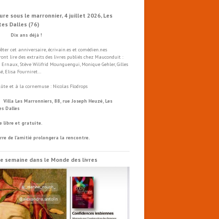
ure sous le marronnier, 4 juillet 2026, Les
tes Dalles (76)
x ans déjà !
fêter cet anniversaire, écrivain.es et comédien.nes
ront lire des extraits des livres publiés chez Mauconduit :
 Ernaux, Stève Wilifrid Mounguengui, Monique Gehler, Gilles
é, Elisa Fourniret…
flûte et à la cornemuse : Nicolas Flodrops
a Les Marronniers, 88, rue Joseph Heuzé, Les
es Dalles
e libre et gratuite.
rre de l’amitié prolongera la rencontre.
e semaine dans le Monde des livres