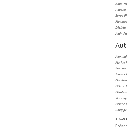
Anne-Ma
Pauline
Serge Fi
Monique
Désirée 
Alain Fr
Aut
Alexand
Marine 
Emmanue
Aliénor
Claudin
Hélène 
Elizabet
Véroniq
Hélène 
Philipp
SI VOUS
Préno