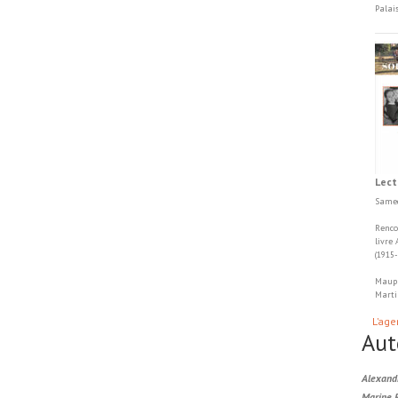
Palai
Lect
Samed
Renco
livre
(1915
Maupa
Marti
L'age
Aut
Alexand
Marine 