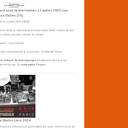
ure sous le marronnier, 12 juillet 2025, Les
tes Dalles (76)
i 12 juillet 2025, 18h00
ntre avec la chercheuse Emmanuelle Tabet autour de son
En nature, journaux intimes et carnets
.
tion : Lise Andriès
flûte traversière et à la guitare : Arielle @ Marco
re ludique de témoignages
d'habitants de Caux sur
mentation par la
compagnie Corpus
n L’Autre Livre 2024
ditions du Mauconduit participent au salon
L'Autre
Livre
au