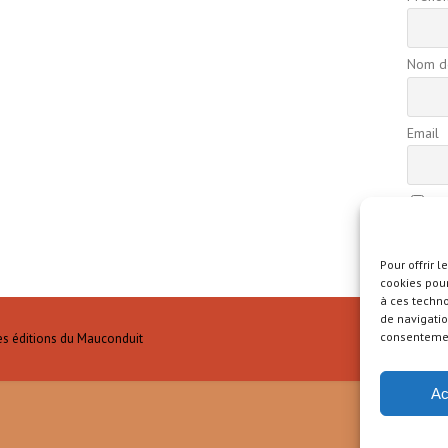
Nom de
Email
En
confide
Pour offrir 
cookies pour
à ces techn
de navigatio
consentement
es éditions du Mauconduit
Ac