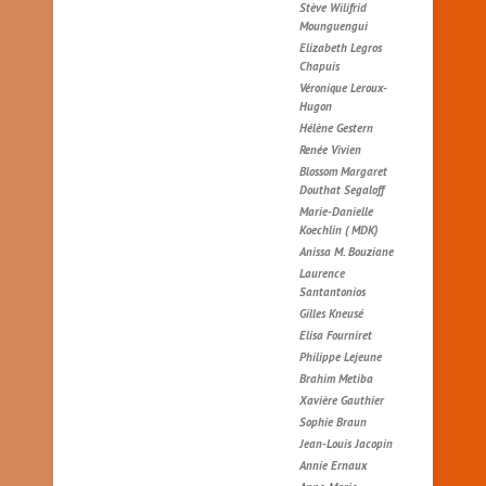
Stève Wilifrid
Mounguengui
Elizabeth Legros
Chapuis
Véronique Leroux-
Hugon
Hélène Gestern
Renée Vivien
Blossom Margaret
Douthat Segaloff
Marie-Danielle
Koechlin ( MDK)
Anissa M. Bouziane
Laurence
Santantonios
Gilles Kneusé
Elisa Fourniret
Philippe Lejeune
Brahim Metiba
Xavière Gauthier
Sophie Braun
Jean-Louis Jacopin
Annie Ernaux