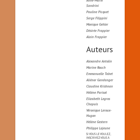
Anne-Marie
Sandrini
Pauline Picquet
Serge Filippini
Monique Gehler
Désirée Frappier
Alain Frappier
Auteurs
Alexandre Antolin
Marine Rouch
Emmanuelle Tabet
Aliénor Gandanger
Claudine Krishnan
Hélène Parisot
Elizabeth Legros
Chapuis
Véronique Leroux-
Hugon
Hélène Gestern
Philippe Lejeune
SI VOUS LE VOULEZ,
INSCRIVEZ-VOUS À