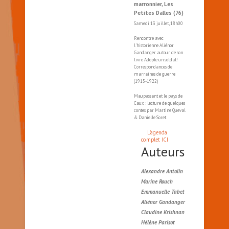
marronnier, Les
Petites Dalles (76)
Samedi 13 juillet, 18h00
Rencontre avec
l'historienne Aliénor
Gandanger autour de son
livre Adopte un soldat!
Correspondances de
marraines de guerre
(1915-1922)
Maupassant et le pays de
Caux : lecture de quelques
contes par Martine Queval
& Danielle Soret
L'agenda
complet ICI
Auteurs
Alexandre Antolin
Marine Rouch
Emmanuelle Tabet
Aliénor Gandanger
Claudine Krishnan
Hélène Parisot