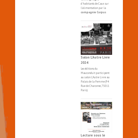
d'habitants de Caux sur
l'alimentation par la
compagnie Corpus
Salon L’Autre Livre
2024
Les éditions du
Mauconduit participent
au salon
L'Autre
Livre
au
Palais de la Femme (94
Rue de Charonne, 75011
Paris).
Lecture sous le