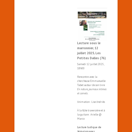
Lecture sous le
marronnier, 12
juillet 2025, Les
Petites Dalles (76)
Samedi 12 juillet 2025,
18h00
Rencontre avec la
chercheuse Emmanuelle
Tabet autour de son livre
En nature, journaux intimes
et carnets
.
Animation : Lise Andriès
À la flûte traversière et à
la guitare : Arielle @
Marco
Lecture ludique de
témoignages