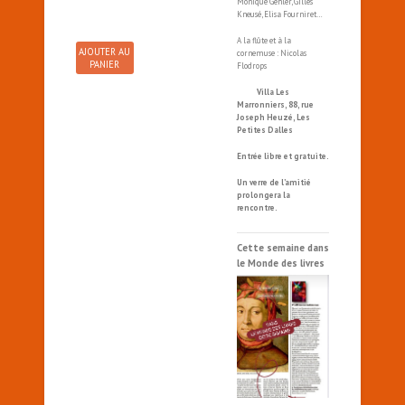
Monique Gehler, Gilles
Kneusé, Elisa Fourniret…
A la flûte et à la
AJOUTER AU
cornemuse : Nicolas
PANIER
Flodrops
Villa Les
Marronniers, 88, rue
Joseph Heuzé, Les
Petites Dalles
Entrée libre et gratuite.
Un verre de l’amitié
prolongera la
rencontre.
Cette semaine dans
le Monde des livres