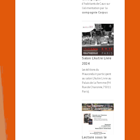
d'habitants de Caux sur
l'alimentation par la
compagnie Corpus
Salon L’Autre Livre
2024
Les éditions du
Mauconduit participent
au salon
L'Autre
Livre
au
Palais de la Femme (94
Rue de Charonne, 75011
Paris).
Lecture sous le