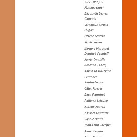
Stève Wilifrid
Mounguengui
Elizabeth Legros
Chapuis
Véronique Leroux-
Hugon
Hélène Gestern
Renée Vivien
Blossom Margaret
Douthat Segaloff
Marie-Danielle
Koechlin ( MDK)
Anissa M. Bouziane
Laurence
Santantonios
Gilles Kneusé
Elisa Fourniret
Philippe Lejeune
Brahim Metiba
Xavière Gauthier
Sophie Braun
Jean-Louis Jacopin
Annie Ernaux