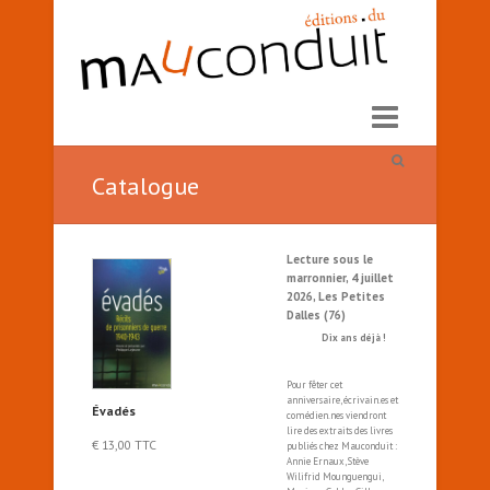
Catalogue
Lecture sous le
marronnier, 4 juillet
2026, Les Petites
Dalles (76)
Dix ans déjà !
Pour fêter cet
anniversaire, écrivain.es et
Évadés
comédien.nes viendront
lire des extraits des livres
€
13,00
TTC
publiés chez Mauconduit :
Annie Ernaux, Stève
Wilifrid Mounguengui,