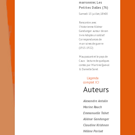
marronnier, Les
Petites Dalles (76)
Samedi 13 juillet, 18h00
Rencontre avec
l'historienne Aliénor
Gandanger autour de son
livre Adopte un soldat!
Correspondances de
marraines de guerre
(1915-1922)
Maupassant et le pays de
Caux : lecture de quelques
contes par Martine Queval
& Danielle Soret
L'agenda
complet ICI
Auteurs
Alexandre Antolin
Marine Rouch
Emmanuelle Tabet
Aliénor Gandanger
Claudine Krishnan
Hélène Parisot