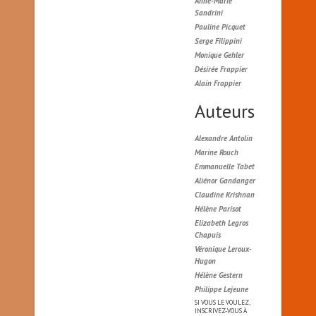
Anne-Marie
Sandrini
Pauline Picquet
Serge Filippini
Monique Gehler
Désirée Frappier
Alain Frappier
Auteurs
Alexandre Antolin
Marine Rouch
Emmanuelle Tabet
Aliénor Gandanger
Claudine Krishnan
Hélène Parisot
Elizabeth Legros
Chapuis
Véronique Leroux-
Hugon
Hélène Gestern
Philippe Lejeune
SI VOUS LE VOULEZ,
INSCRIVEZ-VOUS À