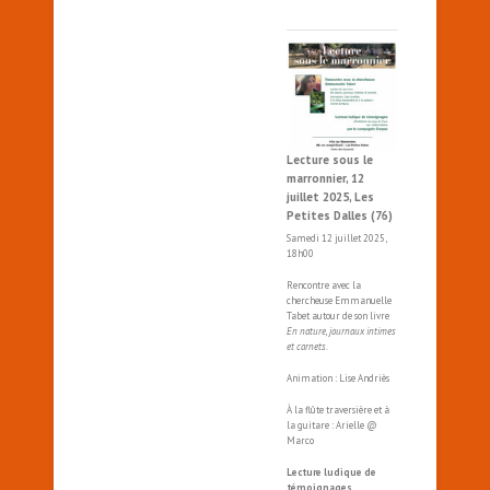
Lecture sous le
marronnier, 12
juillet 2025, Les
Petites Dalles (76)
Samedi 12 juillet 2025,
18h00
Rencontre avec la
chercheuse Emmanuelle
Tabet autour de son livre
En nature, journaux intimes
et carnets
.
Animation : Lise Andriès
À la flûte traversière et à
la guitare : Arielle @
Marco
Lecture ludique de
témoignages