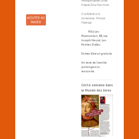
Monique Gehler, Gilles
Kneusé, Elisa Fourniret…
A la flûte et à la
AJOUTER AU
cornemuse : Nicolas
PANIER
Flodrops
Villa Les
Marronniers, 88, rue
Joseph Heuzé, Les
Petites Dalles
Entrée libre et gratuite.
Un verre de l’amitié
prolongera la
rencontre.
Cette semaine dans
le Monde des livres