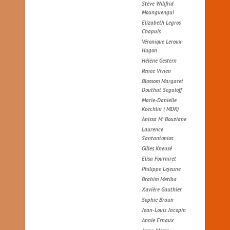
Stève Wilifrid
Mounguengui
Elizabeth Legros
Chapuis
Véronique Leroux-
Hugon
Hélène Gestern
Renée Vivien
Blossom Margaret
Douthat Segaloff
Marie-Danielle
Koechlin ( MDK)
Anissa M. Bouziane
Laurence
Santantonios
Gilles Kneusé
Elisa Fourniret
Philippe Lejeune
Brahim Metiba
Xavière Gauthier
Sophie Braun
Jean-Louis Jacopin
Annie Ernaux