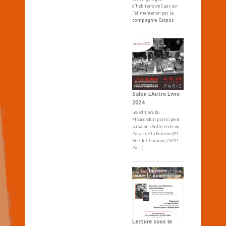
d'habitants de Caux sur
l'alimentation par la
compagnie Corpus
Salon L’Autre Livre
2024
Les éditions du
Mauconduit participent
au salon
L'Autre
Livre
au
Palais de la Femme (94
Rue de Charonne, 75011
Paris).
Lecture sous le