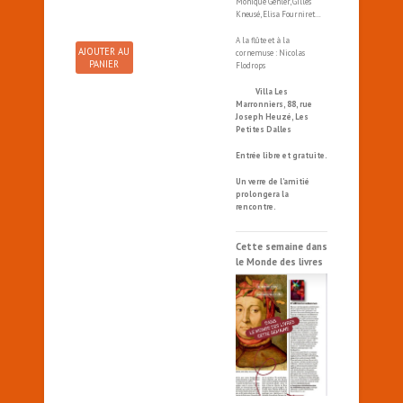
Monique Gehler, Gilles
Kneusé, Elisa Fourniret…
A la flûte et à la
AJOUTER AU
cornemuse : Nicolas
PANIER
Flodrops
Villa Les
Marronniers, 88, rue
Joseph Heuzé, Les
Petites Dalles
Entrée libre et gratuite.
Un verre de l’amitié
prolongera la
rencontre.
Cette semaine dans
le Monde des livres