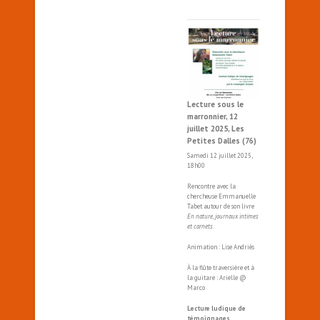
Lecture sous le
marronnier, 12
juillet 2025, Les
Petites Dalles (76)
Samedi 12 juillet 2025,
18h00
Rencontre avec la
chercheuse Emmanuelle
Tabet autour de son livre
En nature, journaux intimes
et carnets
.
Animation : Lise Andriès
À la flûte traversière et à
la guitare : Arielle @
Marco
Lecture ludique de
témoignages