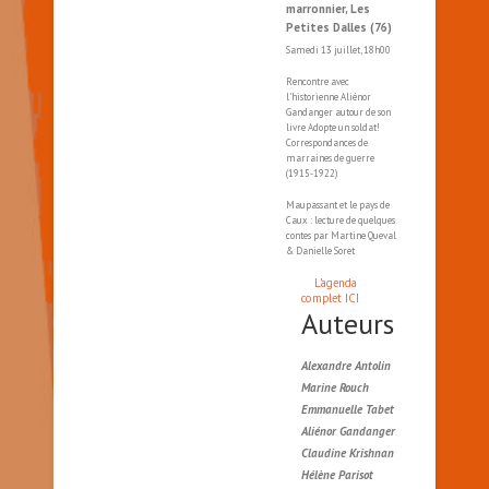
marronnier, Les
Petites Dalles (76)
Samedi 13 juillet, 18h00
Rencontre avec
l'historienne Aliénor
Gandanger autour de son
livre Adopte un soldat!
Correspondances de
marraines de guerre
(1915-1922)
Maupassant et le pays de
Caux : lecture de quelques
contes par Martine Queval
& Danielle Soret
L'agenda
complet ICI
Auteurs
Alexandre Antolin
Marine Rouch
Emmanuelle Tabet
Aliénor Gandanger
Claudine Krishnan
Hélène Parisot