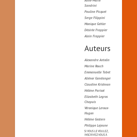
Anne-Marie
Sandrini
Pauline Picquet
Serge Filippini
Monique Gehler
Désirée Frappier
Alain Frappier
Auteurs
Alexandre Antolin
Marine Rouch
Emmanuelle Tabet
Aliénor Gandanger
Claudine Krishnan
Hélène Parisot
Elizabeth Legros
Chapuis
Véronique Leroux-
Hugon
Hélène Gestern
Philippe Lejeune
SI VOUS LE VOULEZ,
INSCRIVEZ-VOUS À