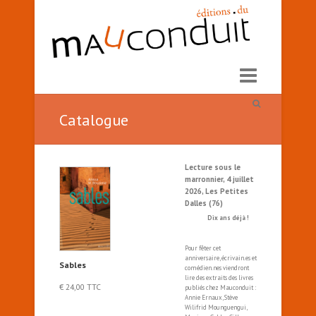
Catalogue
Lecture sous le
marronnier, 4 juillet
2026, Les Petites
Dalles (76)
Dix ans déjà !
Pour fêter cet
anniversaire, écrivain.es et
Sables
comédien.nes viendront
lire des extraits des livres
€
24,00
TTC
publiés chez Mauconduit :
Annie Ernaux, Stève
Wilifrid Mounguengui,