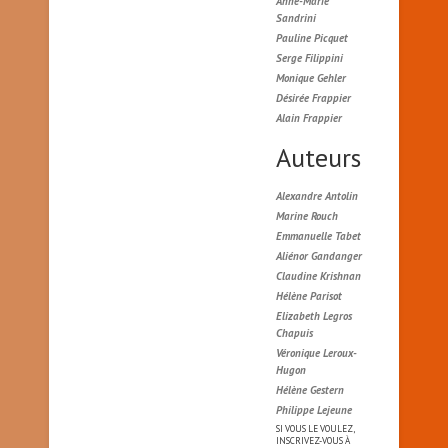
Anne-Marie
Sandrini
Pauline Picquet
Serge Filippini
Monique Gehler
Désirée Frappier
Alain Frappier
Auteurs
Alexandre Antolin
Marine Rouch
Emmanuelle Tabet
Aliénor Gandanger
Claudine Krishnan
Hélène Parisot
Elizabeth Legros
Chapuis
Véronique Leroux-
Hugon
Hélène Gestern
Philippe Lejeune
SI VOUS LE VOULEZ,
INSCRIVEZ-VOUS À