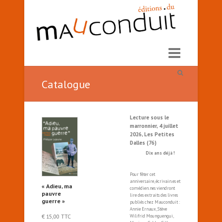
Catalogue
Lecture sous le
marronnier, 4 juillet
2026, Les Petites
Dalles (76)
Dix ans déjà !
Pour fêter cet
anniversaire, écrivain.es et
« Adieu, ma
comédien.nes viendront
pauvre
lire des extraits des livres
guerre »
publiés chez Mauconduit :
Annie Ernaux, Stève
€
15,00
TTC
Wilifrid Mounguengui,