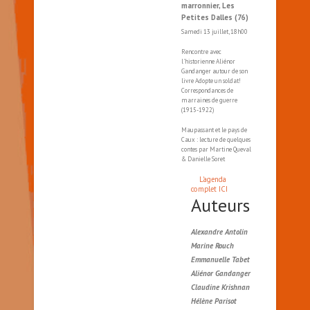
marronnier, Les
Petites Dalles (76)
Samedi 13 juillet, 18h00
Rencontre avec
l'historienne Aliénor
Gandanger autour de son
livre Adopte un soldat!
Correspondances de
marraines de guerre
(1915-1922)
Maupassant et le pays de
Caux : lecture de quelques
contes par Martine Queval
& Danielle Soret
L'agenda
complet ICI
Auteurs
Alexandre Antolin
Marine Rouch
Emmanuelle Tabet
Aliénor Gandanger
Claudine Krishnan
Hélène Parisot