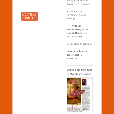
Monique Gehler, Gilles
Kneusé, Elisa Fourniret…
A la flûte et à la
AJOUTER AU
cornemuse : Nicolas
PANIER
Flodrops
Villa Les
Marronniers, 88, rue
Joseph Heuzé, Les
Petites Dalles
Entrée libre et gratuite.
Un verre de l’amitié
prolongera la
rencontre.
Cette semaine dans
le Monde des livres