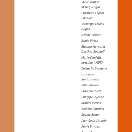
Stève Wilifrid
Mounguengui
Elizabeth Legros
Chapuis
Véronique Leroux-
Hugon
Hélène Gestern
Renée Vivien
Blossom Margaret
Douthat Segaloff
Marie-Danielle
Koechlin ( MDK)
Anissa M. Bouziane
Laurence
Santantonios
Gilles Kneusé
Elisa Fourniret
Philippe Lejeune
Brahim Metiba
Xavière Gauthier
Sophie Braun
Jean-Louis Jacopin
Annie Ernaux