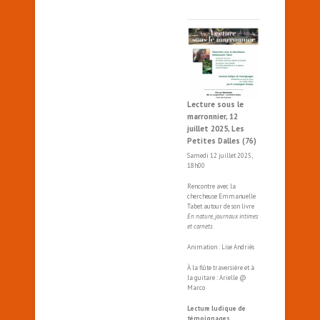
Lecture sous le
marronnier, 12
juillet 2025, Les
Petites Dalles (76)
Samedi 12 juillet 2025,
18h00
Rencontre avec la
chercheuse Emmanuelle
Tabet autour de son livre
En nature, journaux intimes
et carnets
.
Animation : Lise Andriès
À la flûte traversière et à
la guitare : Arielle @
Marco
Lecture ludique de
témoignages