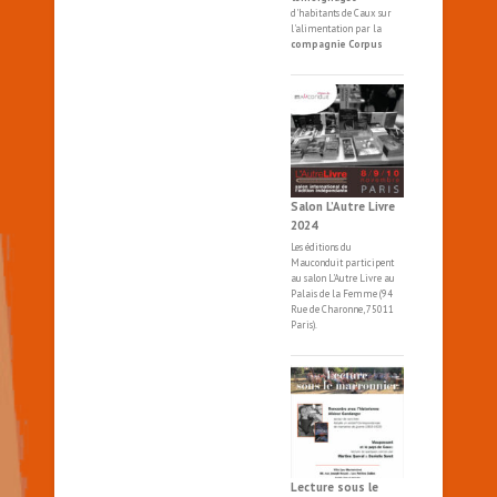
d'habitants de Caux sur
l'alimentation par la
compagnie Corpus
Salon L’Autre Livre
2024
Les éditions du
Mauconduit participent
au salon
L'Autre
Livre
au
Palais de la Femme (94
Rue de Charonne, 75011
Paris).
Lecture sous le