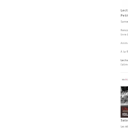
Lect
Peti
Samed
Renco
livre
Anima
À la 
Lectu
l'ali
Salo
Les é