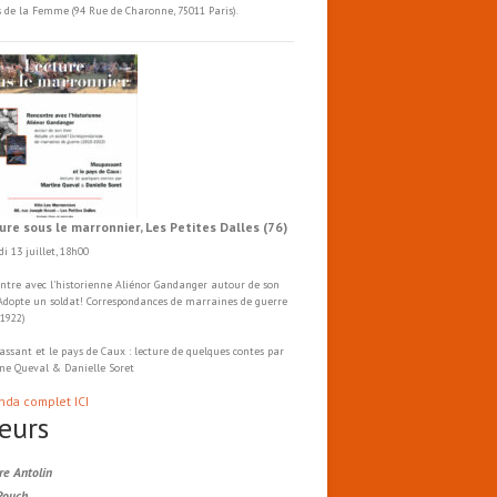
s de la Femme (94 Rue de Charonne, 75011 Paris).
ure sous le marronnier, Les Petites Dalles (76)
i 13 juillet, 18h00
ntre avec l'historienne Aliénor Gandanger autour de son
 Adopte un soldat! Correspondances de marraines de guerre
-1922)
ssant et le pays de Caux : lecture de quelques contes par
ne Queval & Danielle Soret
nda complet ICI
eurs
re Antolin
Rouch