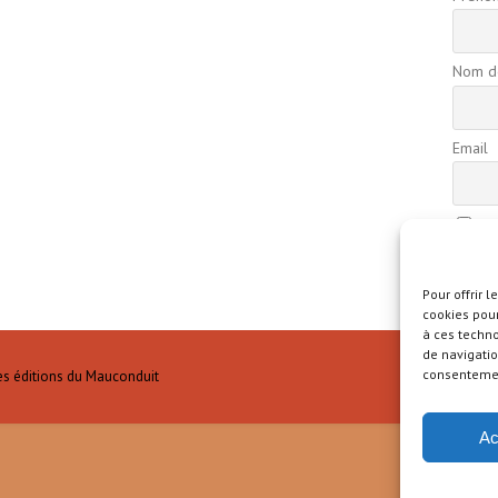
Nom de
Email
En
confide
Pour offrir 
cookies pour
à ces techn
de navigatio
consentement
es éditions du Mauconduit
Ac