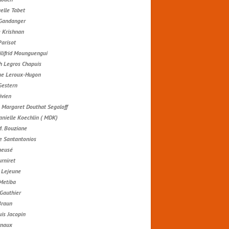
lle Tabet
 Gandanger
e Krishnan
Parisot
ilifrid Mounguengui
h Legros Chapuis
ue Leroux-Hugon
Gestern
ivien
 Margaret Douthat Segaloff
anielle Koechlin ( MDK)
M. Bouziane
e Santantonios
neusé
urniret
e Lejeune
Metiba
 Gauthier
Braun
is Jacopin
rnaux