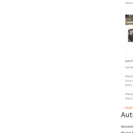
Palai
Lect
Samed
Renco
livre
(1915
Maupa
Marti
L'age
Aut
Alexand
Marine 