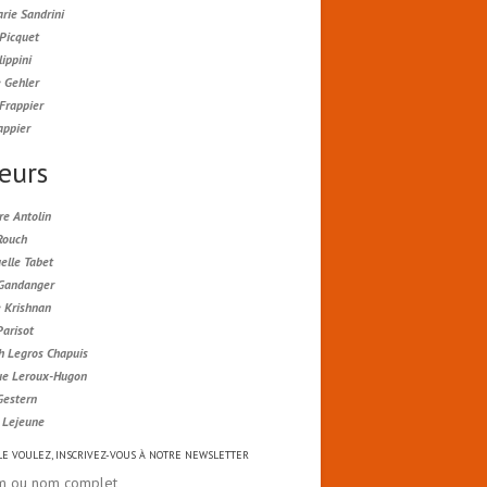
rie Sandrini
 Picquet
lippini
 Gehler
Frappier
appier
eurs
re Antolin
Rouch
lle Tabet
 Gandanger
e Krishnan
Parisot
h Legros Chapuis
ue Leroux-Hugon
Gestern
e Lejeune
 LE VOULEZ, INSCRIVEZ-VOUS À NOTRE NEWSLETTER
m ou nom complet