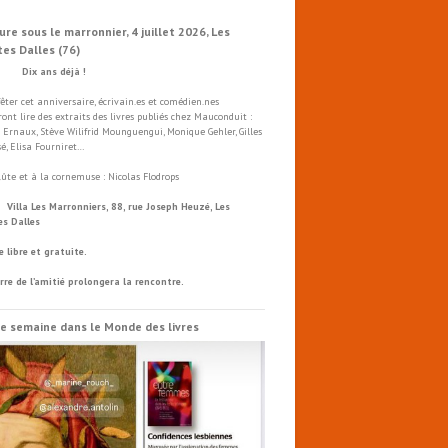
ure sous le marronnier, 4 juillet 2026, Les
tes Dalles (76)
x ans déjà !
fêter cet anniversaire, écrivain.es et comédien.nes
ront lire des extraits des livres publiés chez Mauconduit :
 Ernaux, Stève Wilifrid Mounguengui, Monique Gehler, Gilles
é, Elisa Fourniret…
flûte et à la cornemuse : Nicolas Flodrops
a Les Marronniers, 88, rue Joseph Heuzé, Les
es Dalles
e libre et gratuite.
rre de l’amitié prolongera la rencontre.
e semaine dans le Monde des livres