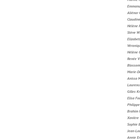
Emmanue
Aliénor
Claudin
Hélène 
Stève W
Elizabet
Véroniq
Hélène 
Renée V
Blossom
Marie-D
Anissa 
Laurenc
Gilles K
Elisa Fo
Philipp
Brahim 
Xavière
Sophie 
Jean-Lou
Annie E