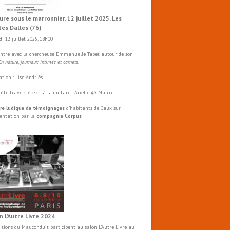
ure sous le marronnier, 12 juillet 2025, Les
tes Dalles (76)
i 12 juillet 2025, 18h00
ntre avec la chercheuse Emmanuelle Tabet autour de son
En nature, journaux intimes et carnets
.
tion : Lise Andriès
flûte traversière et à la guitare : Arielle @ Marco
re ludique de témoignages
d'habitants de Caux sur
mentation par la
compagnie Corpus
n L’Autre Livre 2024
ditions du Mauconduit participent au salon
L'Autre
Livre
au