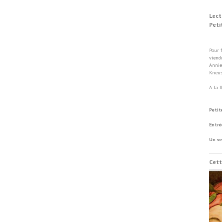
Lect
Peti
Di
Pour 
viend
Annie
Kneus
A la 
Vill
Petit
Entré
Un ve
Cett