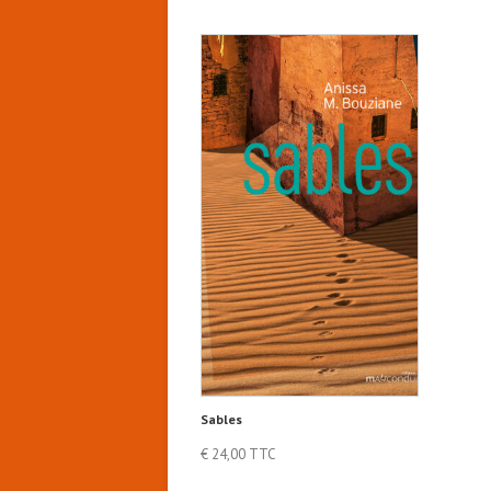
Sables
€
24,00
TTC