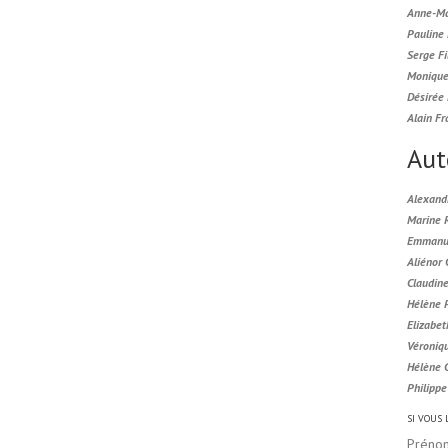
Anne-Ma
Pauline
Serge Fi
Monique
Désirée 
Alain Fr
Aut
Alexand
Marine 
Emmanue
Aliénor
Claudin
Hélène 
Elizabet
Véroniq
Hélène 
Philipp
SI VOUS
Préno