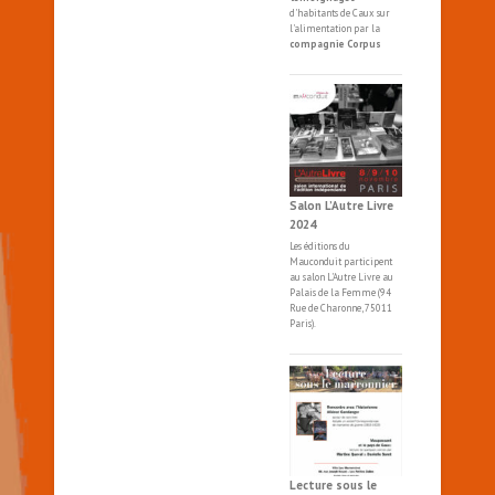
d'habitants de Caux sur
l'alimentation par la
compagnie Corpus
Salon L’Autre Livre
2024
Les éditions du
Mauconduit participent
au salon
L'Autre
Livre
au
Palais de la Femme (94
Rue de Charonne, 75011
Paris).
Lecture sous le