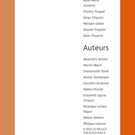
Anne-Marie
Sandrini
Pauline Picquet
Serge Filippini
Monique Gehler
Désirée Frappier
Alain Frappier
Auteurs
Alexandre Antolin
Marine Rouch
Emmanuelle Tabet
Aliénor Gandanger
Claudine Krishnan
Hélène Parisot
Elizabeth Legros
Chapuis
Véronique Leroux-
Hugon
Hélène Gestern
Philippe Lejeune
SI VOUS LE VOULEZ,
INSCRIVEZ-VOUS À