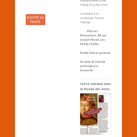
Monique Gehler, Gilles
Kneusé, Elisa Fourniret…
A la flûte et à la
AJOUTER AU
cornemuse : Nicolas
PANIER
Flodrops
Villa Les
Marronniers, 88, rue
Joseph Heuzé, Les
Petites Dalles
Entrée libre et gratuite.
Un verre de l’amitié
prolongera la
rencontre.
Cette semaine dans
le Monde des livres