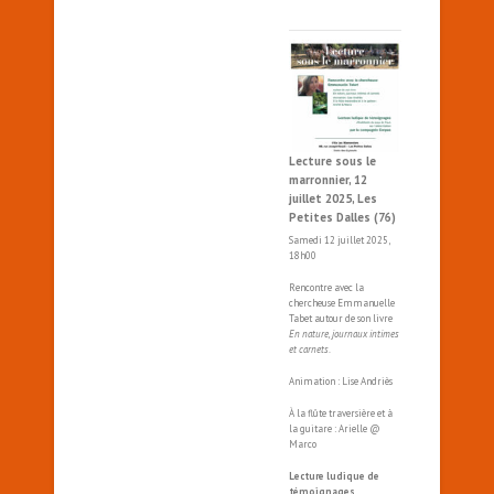
Lecture sous le
marronnier, 12
juillet 2025, Les
Petites Dalles (76)
Samedi 12 juillet 2025,
18h00
Rencontre avec la
chercheuse Emmanuelle
Tabet autour de son livre
En nature, journaux intimes
et carnets
.
Animation : Lise Andriès
À la flûte traversière et à
la guitare : Arielle @
Marco
Lecture ludique de
témoignages