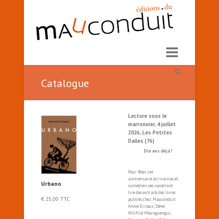
Catalogue
Lecture sous le
marronnier, 4 juillet
2026, Les Petites
Dalles (76)
Dix ans déjà !
Pour fêter cet
anniversaire, écrivain.es et
Urbano
comédien.nes viendront
lire des extraits des livres
€
25,00
TTC
publiés chez Mauconduit :
Annie Ernaux, Stève
Wilifrid Mounguengui,