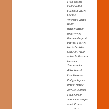
Stève Wilifrid
Mounguengui
Elizabeth Legros
Chapuis
Véronique Leroux-
Hugon
Hélène Gestern
Renée Vivien
Blossom Margaret
Douthat Segaloff
Marie-Danielle
Koechlin ( MDK)
Anissa M. Bouziane
Laurence
Santantonios
Gilles Kneusé
Elisa Fourniret
Philippe Lejeune
Brahim Metiba
Xavière Gauthier
Sophie Braun
Jean-Louis Jacopin
Annie Ernaux