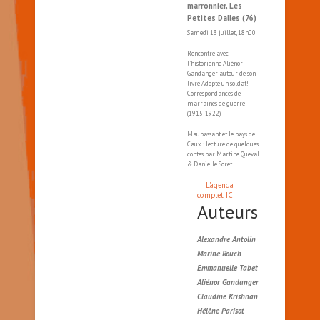
marronnier, Les
Petites Dalles (76)
Samedi 13 juillet, 18h00
Rencontre avec
l'historienne Aliénor
Gandanger autour de son
livre Adopte un soldat!
Correspondances de
marraines de guerre
(1915-1922)
Maupassant et le pays de
Caux : lecture de quelques
contes par Martine Queval
& Danielle Soret
L'agenda
complet ICI
Auteurs
Alexandre Antolin
Marine Rouch
Emmanuelle Tabet
Aliénor Gandanger
Claudine Krishnan
Hélène Parisot