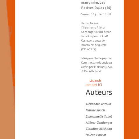
marronnier, Les
Petites Dalles (76)
Samedi 13 juillet, 18h00
Rencontre avec
l'historienne Aliénor
Gandanger autour de son
livre Adopte un soldat!
Correspondances de
marraines de guerre
(1915-1922)
Maupassant et le pays de
Caux : lecture de quelques
contes par Martine Queval
& Danielle Soret
L'agenda
complet ICI
Auteurs
Alexandre Antolin
Marine Rouch
Emmanuelle Tabet
Aliénor Gandanger
Claudine Krishnan
Hélène Parisot