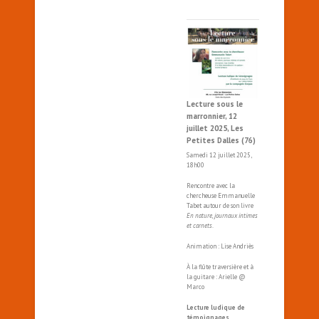
Lecture sous le
marronnier, 12
juillet 2025, Les
Petites Dalles (76)
Samedi 12 juillet 2025,
18h00
Rencontre avec la
chercheuse Emmanuelle
Tabet autour de son livre
En nature, journaux intimes
et carnets
.
Animation : Lise Andriès
À la flûte traversière et à
la guitare : Arielle @
Marco
Lecture ludique de
témoignages