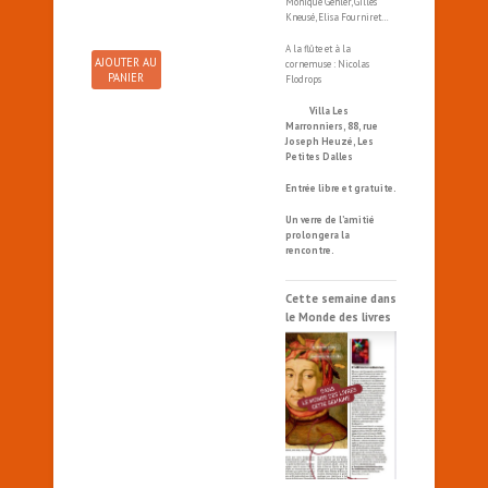
Monique Gehler, Gilles
Kneusé, Elisa Fourniret…
A la flûte et à la
AJOUTER AU
cornemuse : Nicolas
PANIER
Flodrops
Villa Les
Marronniers, 88, rue
Joseph Heuzé, Les
Petites Dalles
Entrée libre et gratuite.
Un verre de l’amitié
prolongera la
rencontre.
Cette semaine dans
le Monde des livres