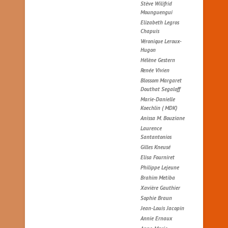
Stève Wilifrid
Mounguengui
Elizabeth Legros
Chapuis
Véronique Leroux-
Hugon
Hélène Gestern
Renée Vivien
Blossom Margaret
Douthat Segaloff
Marie-Danielle
Koechlin ( MDK)
Anissa M. Bouziane
Laurence
Santantonios
Gilles Kneusé
Elisa Fourniret
Philippe Lejeune
Brahim Metiba
Xavière Gauthier
Sophie Braun
Jean-Louis Jacopin
Annie Ernaux