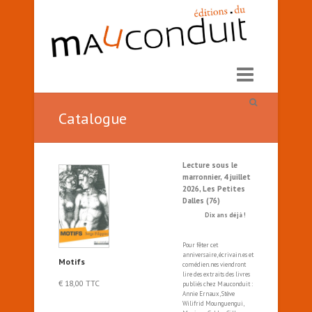
Catalogue
Lecture sous le
marronnier, 4 juillet
2026, Les Petites
Dalles (76)
Dix ans déjà !
Pour fêter cet
anniversaire, écrivain.es et
Motifs
comédien.nes viendront
lire des extraits des livres
€
18,00
TTC
publiés chez Mauconduit :
Annie Ernaux, Stève
Wilifrid Mounguengui,