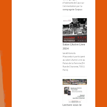
d'habitants de Caux sur
l'alimentation par la
compagnie Corpus
Salon L’Autre Livre
2024
Les éditions du
Mauconduit participent
au salon
L'Autre
Livre
au
Palais de la Femme (94
Rue de Charonne, 75011
Paris).
Lecture sous le