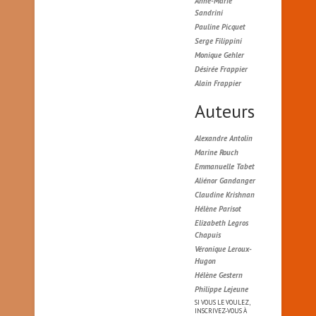
Anne-Marie
Sandrini
Pauline Picquet
Serge Filippini
Monique Gehler
Désirée Frappier
Alain Frappier
Auteurs
Alexandre Antolin
Marine Rouch
Emmanuelle Tabet
Aliénor Gandanger
Claudine Krishnan
Hélène Parisot
Elizabeth Legros
Chapuis
Véronique Leroux-
Hugon
Hélène Gestern
Philippe Lejeune
SI VOUS LE VOULEZ,
INSCRIVEZ-VOUS À