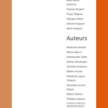
Anne-Marie
Sandrini
Pauline Picquet
Serge Filippini
Monique Gehler
Désirée Frappier
Alain Frappier
Auteurs
Alexandre Antolin
Marine Rouch
Emmanuelle Tabet
Aliénor Gandanger
Claudine Krishnan
Hélène Parisot
Elizabeth Legros
Chapuis
Véronique Leroux-
Hugon
Hélène Gestern
Philippe Lejeune
SI VOUS LE VOULEZ,
INSCRIVEZ-VOUS À