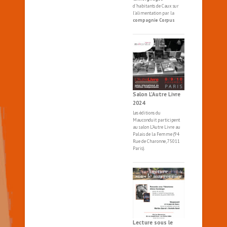
d'habitants de Caux sur
l'alimentation par la
compagnie Corpus
Salon L’Autre Livre
2024
Les éditions du
Mauconduit participent
au salon
L'Autre
Livre
au
Palais de la Femme (94
Rue de Charonne, 75011
Paris).
Lecture sous le