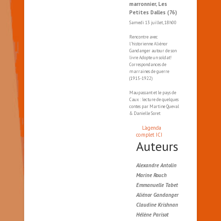
marronnier, Les
Petites Dalles (76)
Samedi 13 juillet, 18h00
Rencontre avec
l'historienne Aliénor
Gandanger autour de son
livre Adopte un soldat!
Correspondances de
marraines de guerre
(1915-1922)
Maupassant et le pays de
Caux : lecture de quelques
contes par Martine Queval
& Danielle Soret
L'agenda
complet ICI
Auteurs
Alexandre Antolin
Marine Rouch
Emmanuelle Tabet
Aliénor Gandanger
Claudine Krishnan
Hélène Parisot