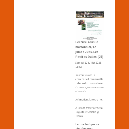
Lecture sous le
marronnier, 12
juillet 2025, Les
Petites Dalles (76)
Samedi 12 juillet 2025,
18h00
Rencontre avec la
chercheuse Emmanuelle
Tabet autour de son livre
En nature, journaux intimes
et carnets
.
Animation : Lise Andriès
À la flûte traversière et à
la guitare : Arielle @
Marco
Lecture ludique de
témoignages