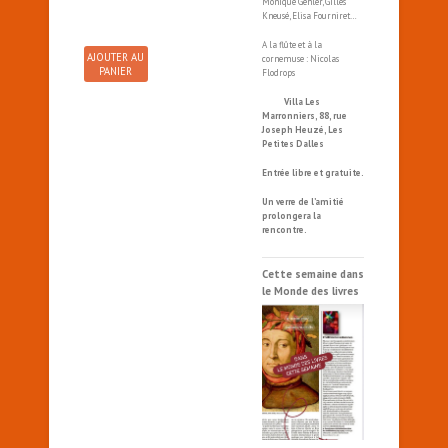
Monique Gehler, Gilles
Kneusé, Elisa Fourniret…
A la flûte et à la
AJOUTER AU
cornemuse : Nicolas
PANIER
Flodrops
Villa Les
Marronniers, 88, rue
Joseph Heuzé, Les
Petites Dalles
Entrée libre et gratuite.
Un verre de l’amitié
prolongera la
rencontre.
Cette semaine dans
le Monde des livres