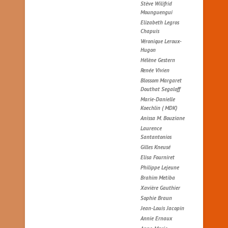
Stève Wilifrid
Mounguengui
Elizabeth Legros
Chapuis
Véronique Leroux-
Hugon
Hélène Gestern
Renée Vivien
Blossom Margaret
Douthat Segaloff
Marie-Danielle
Koechlin ( MDK)
Anissa M. Bouziane
Laurence
Santantonios
Gilles Kneusé
Elisa Fourniret
Philippe Lejeune
Brahim Metiba
Xavière Gauthier
Sophie Braun
Jean-Louis Jacopin
Annie Ernaux