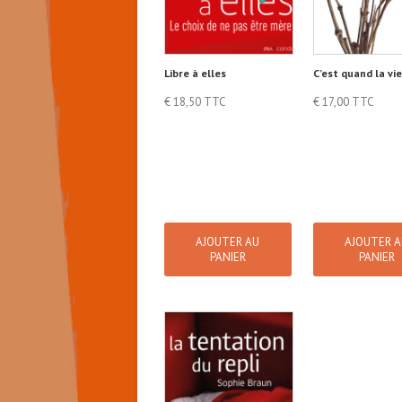
Libre à elles
C’est quand la vie
€
18,50
TTC
€
17,00
TTC
AJOUTER AU
AJOUTER 
PANIER
PANIER