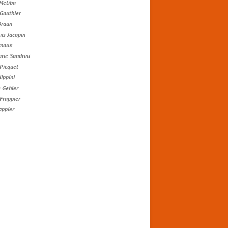
Metiba
 Gauthier
Braun
is Jacopin
rnaux
rie Sandrini
 Picquet
lippini
 Gehler
Frappier
appier