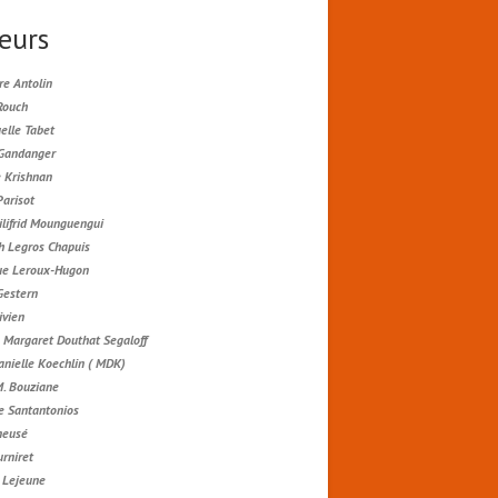
eurs
re Antolin
Rouch
lle Tabet
 Gandanger
e Krishnan
Parisot
ilifrid Mounguengui
h Legros Chapuis
ue Leroux-Hugon
Gestern
ivien
 Margaret Douthat Segaloff
anielle Koechlin ( MDK)
M. Bouziane
e Santantonios
neusé
urniret
e Lejeune