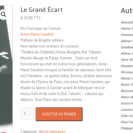
Le Grand Écart
Aut
€
23,00
TTC
Alexand
Du Classique au Cancan
Marine 
Anne-Marie Sandrini
Emmanue
Préface de Brigitte Lefèvre
Aliénor
Hors texte noir et blanc et couleurs
Claudin
Théâtre du Châtelet, Folies-Bergère, Bal Tabarin,
Hélène 
Moulin-Rouge et Palais Garnier… Dans un récit
Stève W
foisonnant qui met en scène trois générations, Anne-
Elizabet
Marie Sandrini évoque la famille de danseurs dont elle
Véroniq
est l’héritière : sa grand-mère, Emma, célèbre danseuse
Hélène 
étoile de l’Opéra de Paris, son père, Pierre Sandrini, qui
Renée V
étudie la danse à Garnier avant de bifurquer vers le
Blossom
music-hall et de créer le Bal Tabarin – cabaret qui
Marie-D
attira le Tout-Paris des années trente …
Anissa 
quantité
Laurenc
AJOUTER AU PANIER
de
Gilles K
Le
Elisa Fo
Grand
Philipp
Catégorie :
Récits littéraires