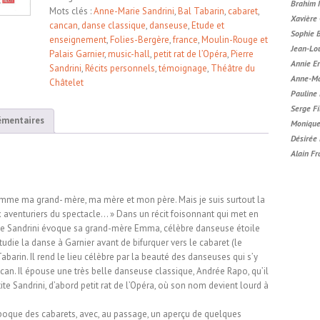
Écart
Brahim 
Mots clés :
Anne-Marie Sandrini
,
Bal Tabarin
,
cabaret
,
Xavière
cancan
,
danse classique
,
danseuse
,
Etude et
Sophie 
enseignement
,
Folies-Bergère
,
france
,
Moulin-Rouge et
Jean-Lou
Palais Garnier
,
music-hall
,
petit rat de l’Opéra
,
Pierre
Annie E
Sandrini
,
Récits personnels
,
témoignage
,
Théâtre du
Anne-Ma
Châtelet
Pauline
Serge Fi
émentaires
Monique
Désirée 
Alain Fr
 comme ma grand- mère, ma mère et mon père. Mais je suis surtout la
x aventuriers du spectacle… » Dans un récit foisonnant qui met en
ie Sandrini évoque sa grand-mère Emma, célèbre danseuse étoile
 étudie la danse à Garnier avant de bifurquer vers le cabaret (le
abarin. Il rend le lieu célèbre par la beauté des danseuses qui s’y
ncan. Il épouse une très belle danseuse classique, Andrée Rapo, qu’il
ite Sandrini, d’abord petit rat de l’Opéra, où son nom devient lourd à
poque des cabarets, avec, au passage, un aperçu de quelques