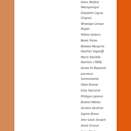
Stève Wilifrid
Mounguengui
Elizabeth Legros
Chapuis
Véronique Leroux-
Hugon
Hélène Gestern
Renée Vivien
Blossom Margaret
Douthat Segaloff
Marie-Danielle
Koechlin ( MDK)
Anissa M. Bouziane
Laurence
Santantonios
Gilles Kneusé
Elisa Fourniret
Philippe Lejeune
Brahim Metiba
Xavière Gauthier
Sophie Braun
Jean-Louis Jacopin
Annie Ernaux