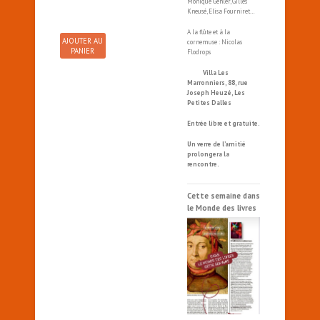
Monique Gehler, Gilles
Kneusé, Elisa Fourniret…
A la flûte et à la
AJOUTER AU
cornemuse : Nicolas
PANIER
Flodrops
Villa Les
Marronniers, 88, rue
Joseph Heuzé, Les
Petites Dalles
Entrée libre et gratuite.
Un verre de l’amitié
prolongera la
rencontre.
Cette semaine dans
le Monde des livres