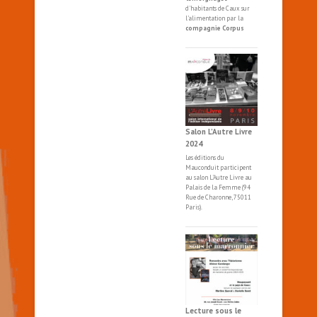
d'habitants de Caux sur
l'alimentation par la
compagnie Corpus
Salon L’Autre Livre
2024
Les éditions du
Mauconduit participent
au salon
L'Autre
Livre
au
Palais de la Femme (94
Rue de Charonne, 75011
Paris).
Lecture sous le