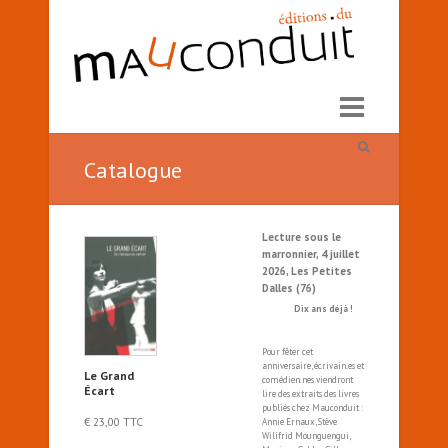
Catalogue
Lecture sous le
marronnier, 4 juillet
2026, Les Petites
Dalles (76)
Dix ans déjà !
Pour fêter cet
anniversaire, écrivain.es et
Le Grand
comédien.nes viendront
Écart
lire des extraits des livres
publiés chez Mauconduit :
€
23,00
TTC
Annie Ernaux, Stève
Wilifrid Mounguengui,