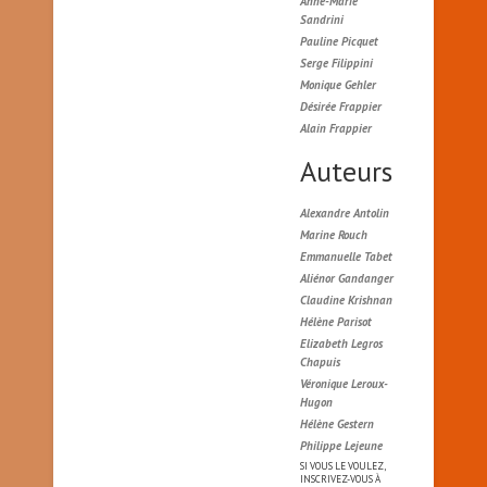
Anne-Marie
Sandrini
Pauline Picquet
Serge Filippini
Monique Gehler
Désirée Frappier
Alain Frappier
Auteurs
Alexandre Antolin
Marine Rouch
Emmanuelle Tabet
Aliénor Gandanger
Claudine Krishnan
Hélène Parisot
Elizabeth Legros
Chapuis
Véronique Leroux-
Hugon
Hélène Gestern
Philippe Lejeune
SI VOUS LE VOULEZ,
INSCRIVEZ-VOUS À