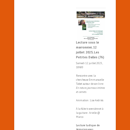
Lecture sous le
marronnier, 12
juillet 2025, Les
Petites Dalles (76)
Samedi 12 juillet 2025,
18h00
Rencontre avec la
chercheuse Emmanuelle
Tabet autour de son livre
En nature, journaux intimes
et carnets
.
Animation : Lise Andriès
À la flûte traversière et à
la guitare : Arielle @
Marco
Lecture ludique de
témoignages