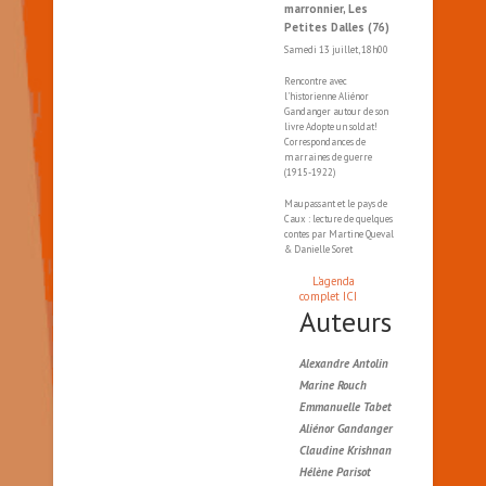
marronnier, Les
Petites Dalles (76)
Samedi 13 juillet, 18h00
Rencontre avec
l'historienne Aliénor
Gandanger autour de son
livre Adopte un soldat!
Correspondances de
marraines de guerre
(1915-1922)
Maupassant et le pays de
Caux : lecture de quelques
contes par Martine Queval
& Danielle Soret
L'agenda
complet ICI
Auteurs
Alexandre Antolin
Marine Rouch
Emmanuelle Tabet
Aliénor Gandanger
Claudine Krishnan
Hélène Parisot