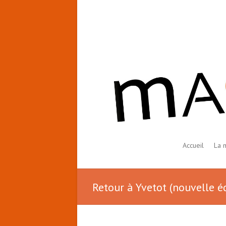
Accueil
La 
Retour à Yvetot (nouvelle é