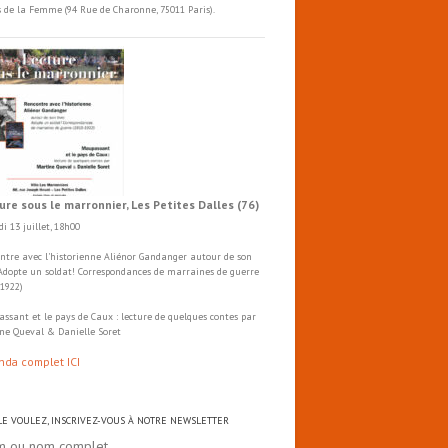
s de la Femme (94 Rue de Charonne, 75011 Paris).
ure sous le marronnier, Les Petites Dalles (76)
i 13 juillet, 18h00
ntre avec l'historienne Aliénor Gandanger autour de son
 Adopte un soldat! Correspondances de marraines de guerre
-1922)
ssant et le pays de Caux : lecture de quelques contes par
ne Queval & Danielle Soret
nda complet ICI
 LE VOULEZ, INSCRIVEZ-VOUS À NOTRE NEWSLETTER
m ou nom complet