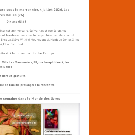
ure sous le marronnier, 4 juillet 2026, Les
tes Dalles (76)
x ans déjà !
fêter cet anniversaire, écrivain.es et comédien.nes
ront lire des extraits des livres publiés chez Mauconduit :
 Ernaux, Stève Wilifrid Mounguengui, Monique Gehler, Gilles
é, Elisa Fourniret…
flûte et à la cornemuse : Nicolas Flodrops
a Les Marronniers, 88, rue Joseph Heuzé, Les
es Dalles
e libre et gratuite.
rre de l’amitié prolongera la rencontre.
e semaine dans le Monde des livres