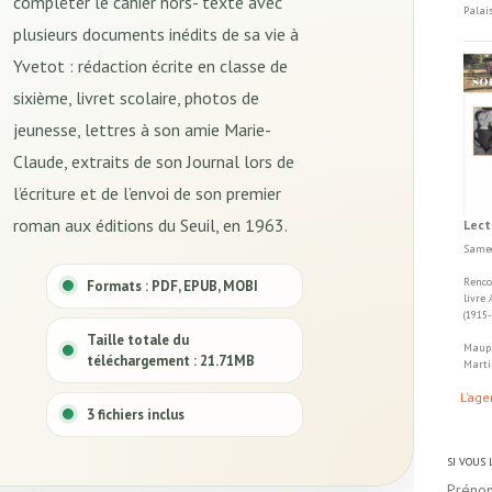
compléter le cahier hors- texte avec
Palai
plusieurs documents inédits de sa vie à
Yvetot : rédaction écrite en classe de
sixième, livret scolaire, photos de
jeunesse, lettres à son amie Marie-
Claude, extraits de son Journal lors de
l’écriture et de l’envoi de son premier
roman aux éditions du Seuil, en 1963.
Lect
Samed
Renco
Formats : PDF, EPUB, MOBI
livre
(1915
Taille totale du
Maupa
téléchargement : 21.71MB
Marti
L'age
3 fichiers inclus
SI VOUS
Préno