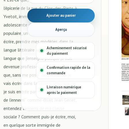
l’épicerie de la rue du Clos-des-Parts à
Ajouter au panier
Yvetot, immergée enfant et
adolescente dans une langue parlée
Aperçu
populaire, un monde populaire,je vais
écrire, prendre mes modèles, dans la
Acheminement sécurisé
langue littéraire acquise, apprise, la
du paiement
langue que j’enseigne puisque je suis
devenue professeur de lettres ? Est-ce
Confirmation rapide de la
commande
que, sans me poser de questions, je
vais écrire dans la langue littéraire où
Livraison numérique
je suis entrée par effraction, “la langue
après le paiement
de l’ennemi” comme disait Jean Genet,
entendez l’ennemi de ma classe
sociale ? Comment puis-je écrire, moi,
en quelque sorte immigrée de