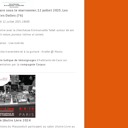
ure sous le marronnier, 12 juillet 2025, Les
tes Dalles (76)
i 12 juillet 2025, 18h00
ntre avec la chercheuse Emmanuelle Tabet autour de son
En nature, journaux intimes et carnets
.
tion : Lise Andriès
flûte traversière et à la guitare : Arielle @ Marco
re ludique de témoignages
d'habitants de Caux sur
mentation par la
compagnie Corpus
n L’Autre Livre 2024
ditions du Mauconduit participent au salon
L'Autre
Livre
au