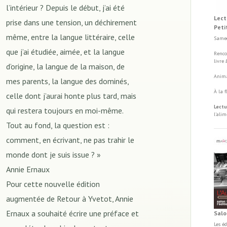
l’intérieur ? Depuis le début, j’ai été
Lect
prise dans une tension, un déchirement
Peti
même, entre la langue littéraire, celle
Samed
que j’ai étudiée, aimée, et la langue
Renco
livre
d’origine, la langue de la maison, de
Anima
mes parents, la langue des dominés,
À la 
celle dont j’aurai honte plus tard, mais
Lectu
qui restera toujours en moi-même.
l'ali
Tout au fond, la question est :
comment, en écrivant, ne pas trahir le
monde dont je suis issue ? »
Annie Ernaux
Pour cette nouvelle édition
augmentée de Retour à Yvetot, Annie
Ernaux a souhaité écrire une préface et
Salo
Les é