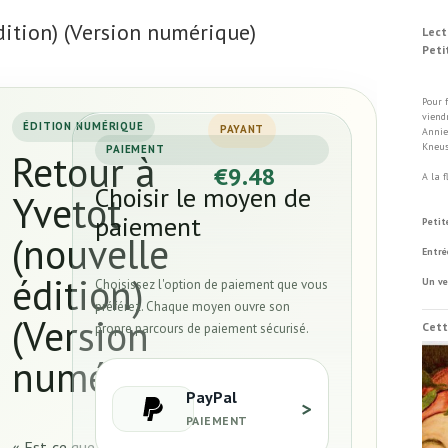
dition) (Version numérique)
Lect
Peti
Di
Pour 
viend
ÉDITION NUMÉRIQUE
PAYANT
Annie
Kneus
PAIEMENT
Retour à
€9.48
A la 
Choisir le moyen de
Yvetot
Vill
paiement
Petit
(nouvelle
Entré
édition)
Un ve
Choisissez l'option de paiement que vous
préférez. Chaque moyen ouvre son
(Version
Cett
propre parcours de paiement sécurisé.
numérique)
PayPal
>
PAIEMENT
« Est-ce que, moi, la petite fille de