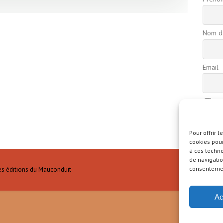
Nom de
Email
En
confide
Pour offrir 
cookies pour
à ces techn
de navigatio
consentement
es éditions du Mauconduit
Ac