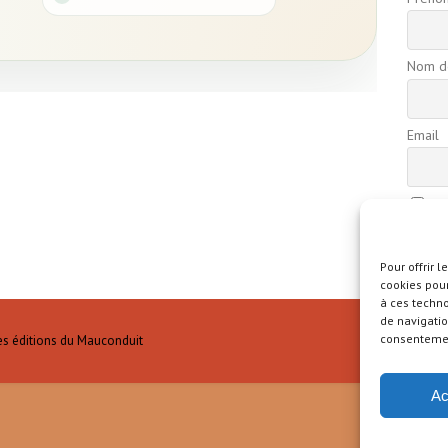
Nom de
Email
En
confide
Pour offrir 
cookies pour
à ces techn
de navigatio
consentement
es éditions du Mauconduit
Ac