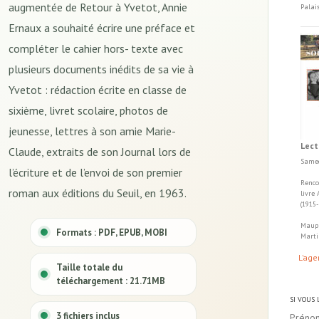
augmentée de Retour à Yvetot, Annie
Palai
Ernaux a souhaité écrire une préface et
compléter le cahier hors- texte avec
plusieurs documents inédits de sa vie à
Yvetot : rédaction écrite en classe de
sixième, livret scolaire, photos de
jeunesse, lettres à son amie Marie-
Lect
Claude, extraits de son Journal lors de
Samed
l’écriture et de l’envoi de son premier
Renco
roman aux éditions du Seuil, en 1963.
livre
(1915
Maupa
Formats : PDF, EPUB, MOBI
Marti
L'age
Taille totale du
téléchargement : 21.71MB
SI VOUS
3 fichiers inclus
Préno