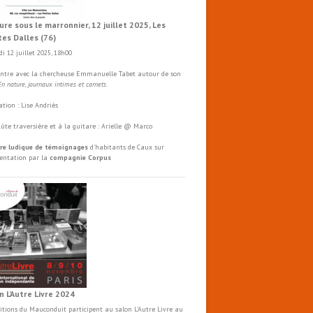
ure sous le marronnier, 12 juillet 2025, Les
tes Dalles (76)
i 12 juillet 2025, 18h00
ntre avec la chercheuse Emmanuelle Tabet autour de son
En nature, journaux intimes et carnets
.
tion : Lise Andriès
flûte traversière et à la guitare : Arielle @ Marco
re ludique de témoignages
d'habitants de Caux sur
mentation par la
compagnie Corpus
n L’Autre Livre 2024
ditions du Mauconduit participent au salon
L'Autre
Livre
au