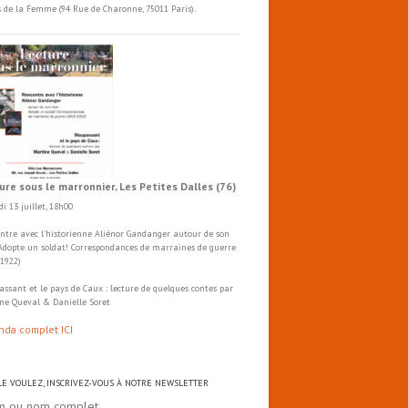
s de la Femme (94 Rue de Charonne, 75011 Paris).
ure sous le marronnier, Les Petites Dalles (76)
i 13 juillet, 18h00
ntre avec l'historienne Aliénor Gandanger autour de son
 Adopte un soldat! Correspondances de marraines de guerre
-1922)
ssant et le pays de Caux : lecture de quelques contes par
ne Queval & Danielle Soret
nda complet ICI
 LE VOULEZ, INSCRIVEZ-VOUS À NOTRE NEWSLETTER
m ou nom complet