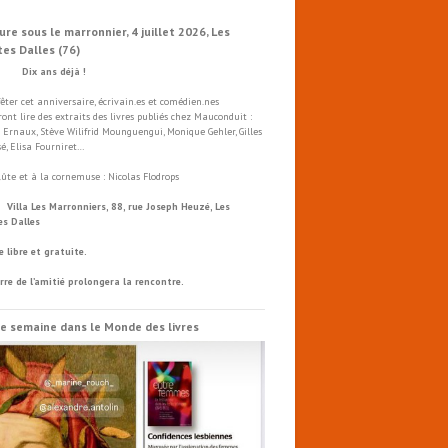
ure sous le marronnier, 4 juillet 2026, Les
tes Dalles (76)
x ans déjà !
fêter cet anniversaire, écrivain.es et comédien.nes
ront lire des extraits des livres publiés chez Mauconduit :
 Ernaux, Stève Wilifrid Mounguengui, Monique Gehler, Gilles
é, Elisa Fourniret…
flûte et à la cornemuse : Nicolas Flodrops
a Les Marronniers, 88, rue Joseph Heuzé, Les
es Dalles
e libre et gratuite.
rre de l’amitié prolongera la rencontre.
e semaine dans le Monde des livres