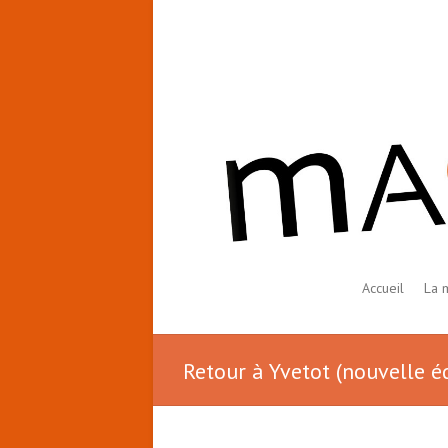
Accueil
La 
Retour à Yvetot (nouvelle é