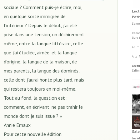
sociale ? Comment puis-je écrire, moi,
Lect
en quelque sorte immigrée de
Peti
Samed
l’intérieur ? Depuis le début, j’ai été
Renco
prise dans une tension, un déchirement
livre
même, entre la langue littéraire, celle
Anima
que j’ai étudiée, aimée, et la langue
À la 
d’origine, la langue de la maison, de
Lectu
mes parents, la langue des dominés,
l'ali
celle dont j’aurai honte plus tard, mais
qui restera toujours en moi-même.
Tout au fond, la question est :
comment, en écrivant, ne pas trahir le
monde dont je suis issue ? »
Annie Ernaux
Salo
Pour cette nouvelle édition
Les é