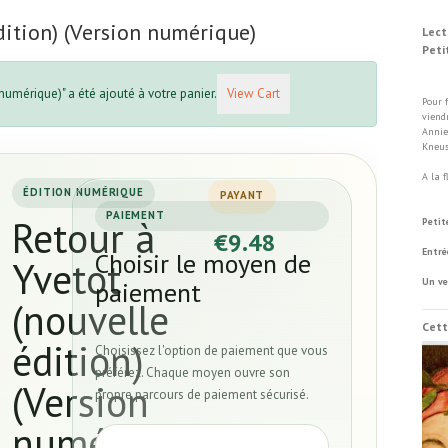
dition) (Version numérique)
Lect
Peti
Di
 numérique)" a été ajouté à votre panier.
View Cart
Pour 
viend
Annie
Kneus
A la 
ÉDITION NUMÉRIQUE
PAYANT
Vill
PAIEMENT
Retour à
Petit
€9.48
Entré
Choisir le moyen de
Yvetot
Un ve
paiement
(nouvelle
Cett
édition)
Choisissez l'option de paiement que vous
préférez. Chaque moyen ouvre son
(Version
propre parcours de paiement sécurisé.
numérique)