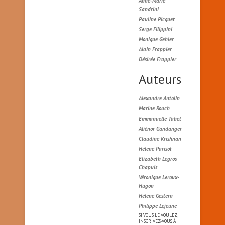
Anne-Marie
Sandrini
Pauline Picquet
Serge Filippini
Monique Gehler
Alain Frappier
Désirée Frappier
Auteurs
Alexandre Antolin
Marine Rouch
Emmanuelle Tabet
Aliénor Gandanger
Claudine Krishnan
Hélène Parisot
Elizabeth Legros
Chapuis
Véronique Leroux-
Hugon
Hélène Gestern
Philippe Lejeune
SI VOUS LE VOULEZ,
INSCRIVEZ-VOUS À