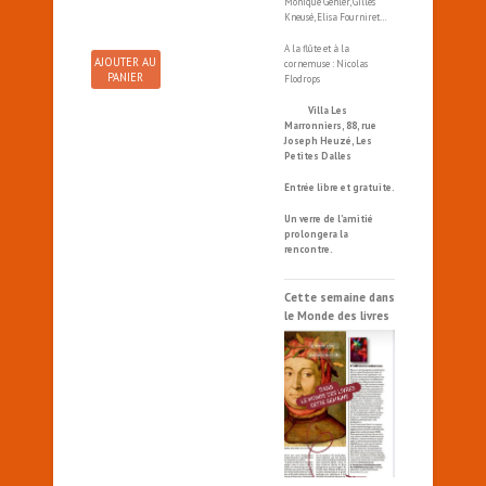
Monique Gehler, Gilles
Kneusé, Elisa Fourniret…
A la flûte et à la
AJOUTER AU
cornemuse : Nicolas
PANIER
Flodrops
Villa Les
Marronniers, 88, rue
Joseph Heuzé, Les
Petites Dalles
Entrée libre et gratuite.
Un verre de l’amitié
prolongera la
rencontre.
Cette semaine dans
le Monde des livres