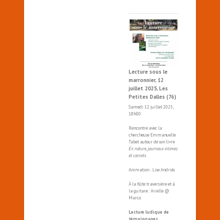
Lecture sous le
marronnier, 12
juillet 2025, Les
Petites Dalles (76)
Samedi 12 juillet 2025,
18h00
Rencontre avec la
chercheuse Emmanuelle
Tabet autour de son livre
En nature, journaux intimes
et carnets
.
Animation : Lise Andriès
À la flûte traversière et à
la guitare : Arielle @
Marco
Lecture ludique de
témoignages