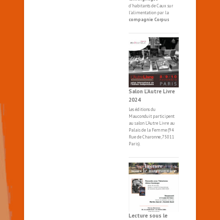
d'habitants de Caux sur
l'alimentation par la
compagnie Corpus
Salon L’Autre Livre
2024
Les éditions du
Mauconduit participent
au salon
L'Autre
Livre
au
Palais de la Femme (94
Rue de Charonne, 75011
Paris).
Lecture sous le