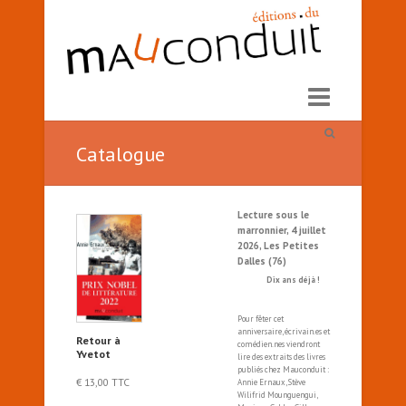
Catalogue
Lecture sous le
marronnier, 4 juillet
2026, Les Petites
Dalles (76)
Dix ans déjà !
Pour fêter cet
anniversaire, écrivain.es et
Retour à
comédien.nes viendront
Yvetot
lire des extraits des livres
publiés chez Mauconduit :
€
13,00
TTC
Annie Ernaux, Stève
Wilifrid Mounguengui,