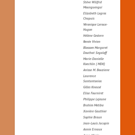
Stève Wilifrid
Mounguengui
Elizabeth Legros
Chapuis
Véronique Leroux-
Hugon
Hélène Gestern
Renée Vivien
Blossom Margaret
Douthat Segaloff
Marie-Danielle
Koechlin ( MDK)
Anissa M. Bouziane
Laurence
Santantonios
Gilles Kneusé
Elisa Fourniret
Philippe Lejeune
Brahim Metiba
Xavière Gauthier
Sophie Braun
Jean-Louis Jacopin
Annie Ernaux