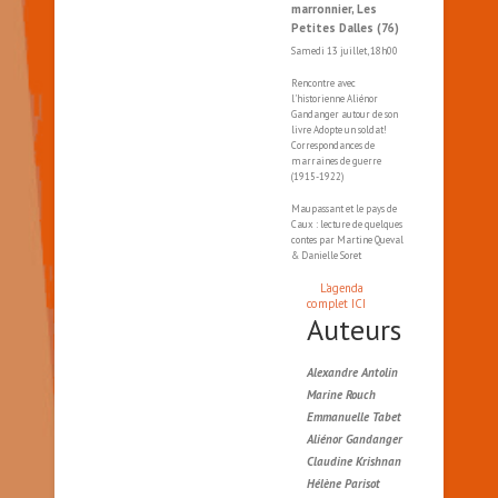
marronnier, Les
Petites Dalles (76)
Samedi 13 juillet, 18h00
Rencontre avec
l'historienne Aliénor
Gandanger autour de son
livre Adopte un soldat!
Correspondances de
marraines de guerre
(1915-1922)
Maupassant et le pays de
Caux : lecture de quelques
contes par Martine Queval
& Danielle Soret
L'agenda
complet ICI
Auteurs
Alexandre Antolin
Marine Rouch
Emmanuelle Tabet
Aliénor Gandanger
Claudine Krishnan
Hélène Parisot