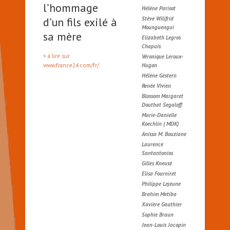
l’hommage
Hélène Parisot
d’un fils exilé à
Stève Wilifrid
Mounguengui
sa mère
Elizabeth Legros
Chapuis
>
à lire sur
Véronique Leroux-
www.france24.com/fr/
Hugon
Hélène Gestern
Renée Vivien
Blossom Margaret
Douthat Segaloff
Marie-Danielle
Koechlin ( MDK)
Anissa M. Bouziane
Laurence
Santantonios
Gilles Kneusé
Elisa Fourniret
Philippe Lejeune
Brahim Metiba
Xavière Gauthier
Sophie Braun
Jean-Louis Jacopin