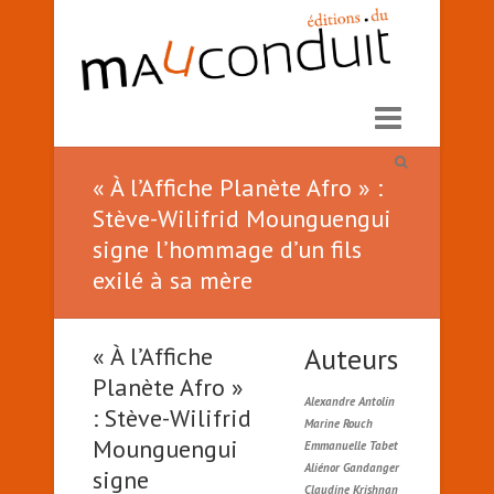
« À l’Affiche Planète Afro » :
Stève-Wilifrid Mounguengui
signe l’hommage d’un fils
exilé à sa mère
« À l’Affiche
Auteurs
Planète Afro »
Alexandre Antolin
: Stève-Wilifrid
Marine Rouch
Mounguengui
Emmanuelle Tabet
Aliénor Gandanger
signe
Claudine Krishnan