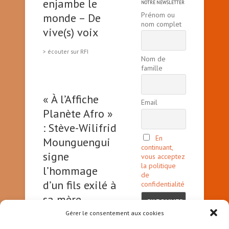
enjambe le
NOTRE NEWSLETTER
Prénom ou
monde – De
nom complet
vive(s) voix
> écouter sur RFI
Nom de
famille
« À l’Affiche
Email
Planète Afro »
: Stève-Wilifrid
En
Mounguengui
continuant,
signe
vous acceptez
la politique
l’hommage
de
d’un fils exilé à
confidentialité
sa mère
Gérer le consentement aux cookies
> à lire sur
www.france24.com/fr/