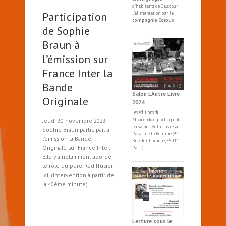
d'habitants de Caux sur
Participation
l'alimentation par la
compagnie Corpus
de Sophie
Braun à
l’émission sur
France Inter la
Bande
Salon L’Autre Livre
Originale
2024
Les éditions du
Jeudi 30 novembre 2023
Mauconduit participent
au salon
L'Autre
Livre
au
Sophie Braun participait à
Palais de la Femme (94
l’émission la Bande
Rue de Charonne, 75011
Originale sur France Inter.
Paris).
Elle y a notamment abordé
le rôle du père. Rediffusion
ici, (intervention à partir de
la 40ème minute)
Lecture sous le