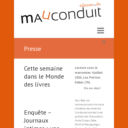
Presse
Cette semaine
Lecture sous le
marronnier, 4 juillet
dans le Monde
2026, Les Petites
des livres
Dalles (76)
Dix ans déjà !
Pour fêter cet
anniversaire, écrivain.es et
comédien.nes viendront
Enquête –
lire des extraits des livres
publiés chez Mauconduit :
Journaux
Annie Ernaux, Stève
Wilifrid Mounguengui,