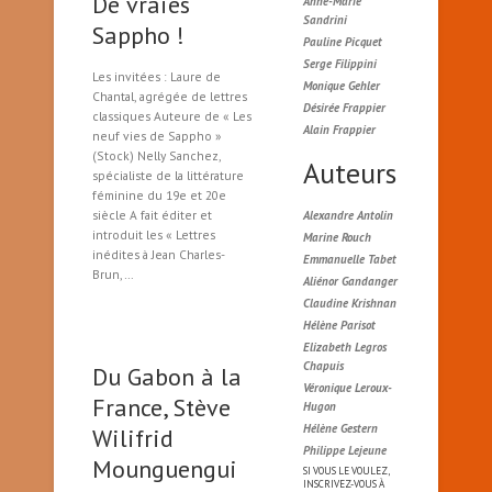
De vraies
Anne-Marie
Sandrini
Sappho !
Pauline Picquet
Serge Filippini
Les invitées : Laure de
Monique Gehler
Chantal, agrégée de lettres
Désirée Frappier
classiques Auteure de « Les
Alain Frappier
neuf vies de Sappho »
(Stock) Nelly Sanchez,
Auteurs
spécialiste de la littérature
féminine du 19e et 20e
siècle A fait éditer et
Alexandre Antolin
introduit les « Lettres
Marine Rouch
inédites à Jean Charles-
Emmanuelle Tabet
Brun,…
Aliénor Gandanger
Claudine Krishnan
Hélène Parisot
Elizabeth Legros
Chapuis
Du Gabon à la
Véronique Leroux-
France, Stève
Hugon
Hélène Gestern
Wilifrid
Philippe Lejeune
Mounguengui
SI VOUS LE VOULEZ,
INSCRIVEZ-VOUS À