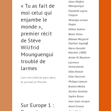
Stève Wilifrid
« Tu as fait de
Mounguengui
moi celui qui
Elizabeth Legros
Chapuis
enjambe le
Véronique Leroux-
Hugon
monde »,
Hélène Gestern
premier récit
Renée Vivien
de Stève
Blossom Margaret
Douthat Segaloff
Wilifrid
Marie-Danielle
Mounguengui
Koechlin ( MDK)
Anissa M. Bouziane
troublé de
Laurence
larmes
Santantonios
Gilles Kneusé
Elisa Fourniret
Lien vers l’article paru dans
Philippe Lejeune
le journal Le Monde
Brahim Metiba
Xavière Gauthier
Sophie Braun
Jean-Louis Jacopin
Sur Europe 1 :
Annie Ernaux