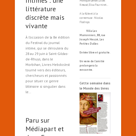
intimes : une
Monique Gehler, Gilles
Kneusé, Elisa Fourniret…
littérature
A la flûte et à la
discrète mais
cornemuse : Nicolas
Flodrops
vivante
Villa Les
Marronniers, 88, rue
À l’occasion de la 8e édition
Joseph Heuzé, Les
du Festival du journal
Petites Dalles
intime, qui se déroulera du
Entrée libre et gratuite.
28 au 29 juin à Saint-Gildas-
de-Rhuys, dans le
Un verre de l’amitié
Morbihan, Livres Hebdos’est
prolongera la
tourné vers des éditeurs,
rencontre.
chercheurs et passionnés
pour situer ce genre
Cette semaine dans
littéraire si singulier dans
le Monde des livres
le…
Paru sur
Médiapart et