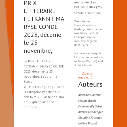
PRIX
marronnier, Les
Petites Dalles (76)
LITTÉRAIRE
Samedi 13 juillet, 18h00
FETKANN ! MA
Rencontre avec
RYSE CONDÉ
l'historienne Aliénor
Gandanger autour de son
2023, décerné
livre Adopte un soldat!
Correspondances de
le 23
marraines de guerre
(1915-1922)
novembre,
Maupassant et le pays de
Caux : lecture de quelques
Le PRIX LITTÉRAIRE
contes par Martine Queval
& Danielle Soret
FETKANN ! MARYSE CONDÉ
2023, décerné le 23
L'agenda
novembre, a couronné
complet ICI
Stève
Auteurs
Wilifrid Mounguengui dans
la catégorie Poésie pour
Alexandre Antolin
son livre « Tu as fait de moi
Marine Rouch
celui qui enjambe le
Emmanuelle Tabet
monde ».
Aliénor Gandanger
Claudine Krishnan
Hélène Parisot