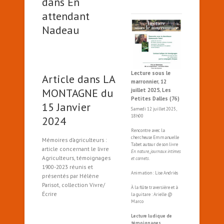
dans En
attendant
Nadeau
Lecture sous le
Article dans LA
marronnier, 12
MONTAGNE du
juillet 2025, Les
Petites Dalles (76)
15 Janvier
Samedi 12 juillet 2025,
18h00
2024
Rencontre avec la
chercheuse Emmanuelle
Mémoires d’agriculteurs :
Tabet autour de son livre
article concernant le livre
En nature, journaux intimes
Agriculteurs, témoignages
et carnets
.
1900-2023 réunis et
Animation : Lise Andriès
présentés par Hélène
Parisot, collection Vivre/
À la flûte traversière et à
Écrire
la guitare : Arielle @
Marco
Lecture ludique de
témoignages