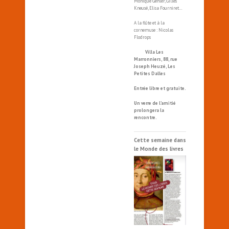
Monique Gehler, Gilles
Kneusé, Elisa Fourniret…
A la flûte et à la
cornemuse : Nicolas
Flodrops
Villa Les
Marronniers, 88, rue
Joseph Heuzé, Les
Petites Dalles
Entrée libre et gratuite.
Un verre de l’amitié
prolongera la
rencontre.
Cette semaine dans
le Monde des livres