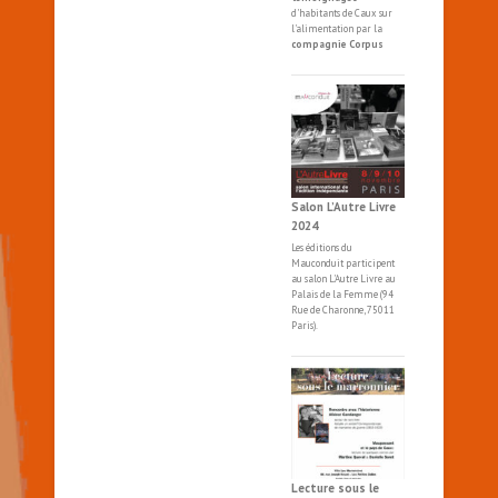
d'habitants de Caux sur
l'alimentation par la
compagnie Corpus
Salon L’Autre Livre
2024
Les éditions du
Mauconduit participent
au salon
L'Autre
Livre
au
Palais de la Femme (94
Rue de Charonne, 75011
Paris).
Lecture sous le