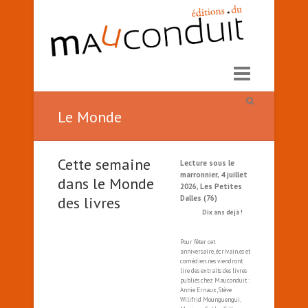
Le Monde
Cette semaine
Lecture sous le
marronnier, 4 juillet
dans le Monde
2026, Les Petites
des livres
Dalles (76)
Dix ans déjà !
Pour fêter cet
anniversaire, écrivain.es et
comédien.nes viendront
lire des extraits des livres
publiés chez Mauconduit :
Annie Ernaux, Stève
Wilifrid Mounguengui,