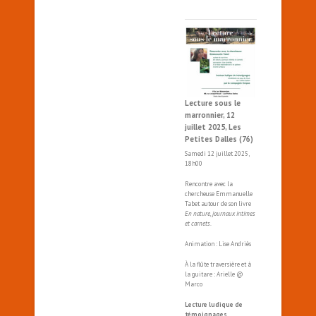
Lecture sous le
marronnier, 12
juillet 2025, Les
Petites Dalles (76)
Samedi 12 juillet 2025,
18h00
Rencontre avec la
chercheuse Emmanuelle
Tabet autour de son livre
En nature, journaux intimes
et carnets
.
Animation : Lise Andriès
À la flûte traversière et à
la guitare : Arielle @
Marco
Lecture ludique de
témoignages