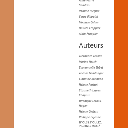
Anne-Marie
Sandrini
Pauline Picquet
Serge Filippini
Monique Gehler
Désirée Frappier
Alain Frappier
Auteurs
Alexandre Antolin
Marine Rouch
Emmanuelle Tabet
Aliénor Gandanger
Claudine Krishnan
Hélène Parisot
Elizabeth Legros
Chapuis
Véronique Leroux-
Hugon
Hélène Gestern
Philippe Lejeune
SI VOUS LE VOULEZ,
INSCRIVEZ-VOUS À