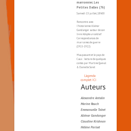
marronnier, Les
Petites Dalles (76)
Samedi 13 juillet, 18h00
Rencontre avec
l'historienne Aliénor
Gandanger autour de son
livre Adopte un soldat!
Correspondances de
marraines de guerre
(1915-1922)
Maupassant et le pays de
Caux : lecture de quelques
contes par Martine Queval
& Danielle Soret
L'agenda
complet ICI
Auteurs
Alexandre Antolin
Marine Rouch
Emmanuelle Tabet
Aliénor Gandanger
Claudine Krishnan
Hélène Parisot