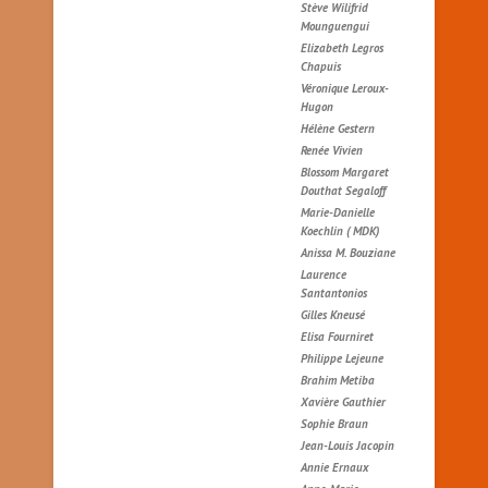
Stève Wilifrid
Mounguengui
Elizabeth Legros
Chapuis
Véronique Leroux-
Hugon
Hélène Gestern
Renée Vivien
Blossom Margaret
Douthat Segaloff
Marie-Danielle
Koechlin ( MDK)
Anissa M. Bouziane
Laurence
Santantonios
Gilles Kneusé
Elisa Fourniret
Philippe Lejeune
Brahim Metiba
Xavière Gauthier
Sophie Braun
Jean-Louis Jacopin
Annie Ernaux