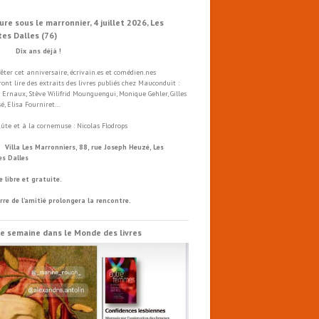
ure sous le marronnier, 4 juillet 2026, Les
tes Dalles (76)
x ans déjà !
fêter cet anniversaire, écrivain.es et comédien.nes
ront lire des extraits des livres publiés chez Mauconduit :
 Ernaux, Stève Wilifrid Mounguengui, Monique Gehler, Gilles
é, Elisa Fourniret…
flûte et à la cornemuse : Nicolas Flodrops
a Les Marronniers, 88, rue Joseph Heuzé, Les
es Dalles
e libre et gratuite.
rre de l’amitié prolongera la rencontre.
e semaine dans le Monde des livres