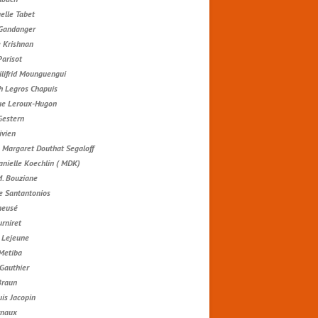
lle Tabet
 Gandanger
e Krishnan
Parisot
ilifrid Mounguengui
h Legros Chapuis
ue Leroux-Hugon
Gestern
ivien
 Margaret Douthat Segaloff
anielle Koechlin ( MDK)
M. Bouziane
e Santantonios
neusé
urniret
e Lejeune
Metiba
 Gauthier
Braun
is Jacopin
rnaux