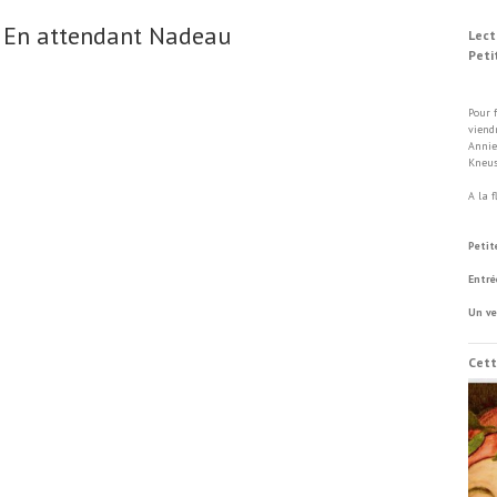
s En attendant Nadeau
Lect
Peti
Di
Pour 
viend
Annie
Kneus
A la 
Vill
Petit
Entré
Un ve
Cett