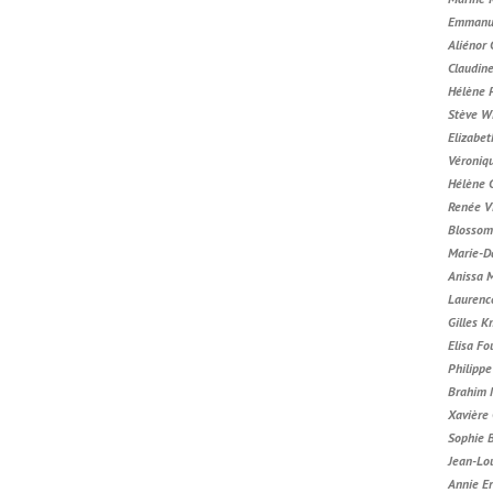
Emmanue
Aliénor
Claudin
Hélène 
Stève W
Elizabet
Véroniq
Hélène 
Renée V
Blossom
Marie-D
Anissa 
Laurenc
Gilles K
Elisa Fo
Philipp
Brahim 
Xavière
Sophie 
Jean-Lou
Annie E