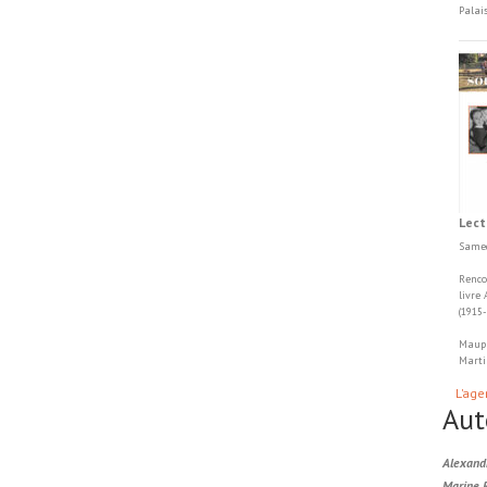
Palai
Lect
Samed
Renco
livre
(1915
Maupa
Marti
L'age
Aut
Alexand
Marine 