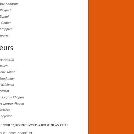
rie Sandrini
 Picquet
lippini
 Gehler
Frappier
appier
eurs
re Antolin
Rouch
lle Tabet
 Gandanger
e Krishnan
Parisot
h Legros Chapuis
ue Leroux-Hugon
Gestern
e Lejeune
 LE VOULEZ, INSCRIVEZ-VOUS À NOTRE NEWSLETTER
m ou nom complet