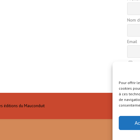
Nom de
Email
En
confide
Pour offrir 
cookies pour
à ces techn
de navigatio
consentement
es éditions du Mauconduit
Ac