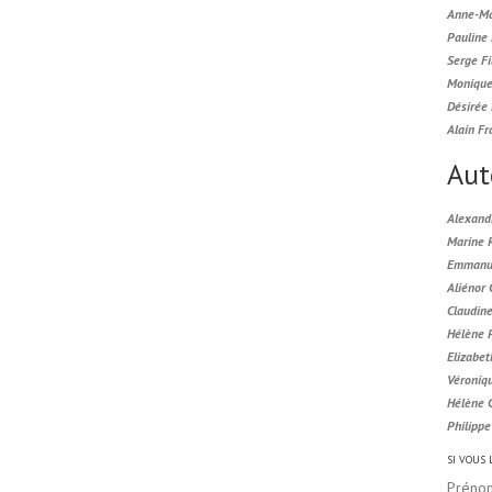
Anne-Ma
Pauline
Serge Fi
Monique
Désirée 
Alain Fr
Aut
Alexand
Marine 
Emmanue
Aliénor
Claudin
Hélène 
Elizabet
Véroniq
Hélène 
Philipp
SI VOUS
Préno