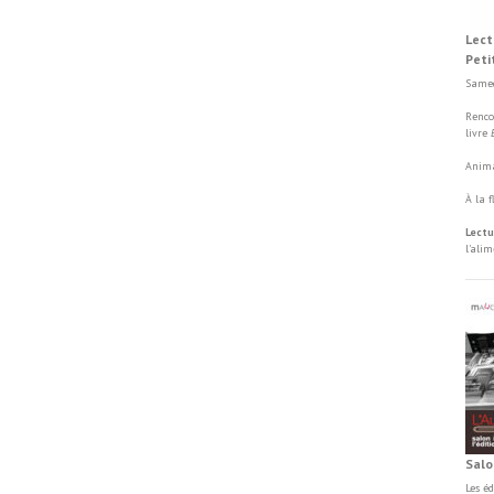
Lect
Peti
Samed
Renco
livre
Anima
À la 
Lectu
l'ali
Salo
Les é