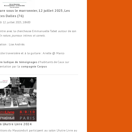
ure sous le marronnier, 12 juillet 2025, Les
tes Dalles (76)
i 12 juillet 2025, 18h00
ntre avec la chercheuse Emmanuelle Tabet autour de son
En nature, journaux intimes et carnets
.
tion : Lise Andriès
flûte traversière et à la guitare : Arielle @ Marco
re ludique de témoignages
d'habitants de Caux sur
mentation par la
compagnie Corpus
n L’Autre Livre 2024
ditions du Mauconduit participent au salon
L'Autre
Livre
au