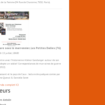
s de la Femme (94 Rue de Charonne, 75011 Paris).
ure sous le marronnier, Les Petites Dalles (76)
i 13 juillet, 18h00
ntre avec l'historienne Aliénor Gandanger autour de son
 Adopte un soldat! Correspondances de marraines de guerre
-1922)
ssant et le pays de Caux : lecture de quelques contes par
ne Queval & Danielle Soret
nda complet ICI
eurs
re Antolin
Rouch