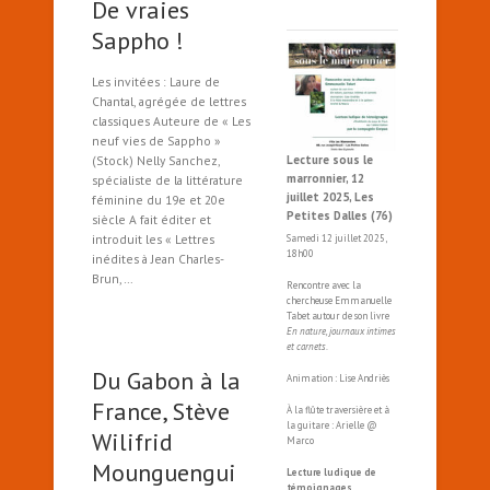
De vraies
Sappho !
Les invitées : Laure de
Chantal, agrégée de lettres
classiques Auteure de « Les
neuf vies de Sappho »
(Stock) Nelly Sanchez,
Lecture sous le
marronnier, 12
spécialiste de la littérature
juillet 2025, Les
féminine du 19e et 20e
Petites Dalles (76)
siècle A fait éditer et
introduit les « Lettres
Samedi 12 juillet 2025,
18h00
inédites à Jean Charles-
Brun,…
Rencontre avec la
chercheuse Emmanuelle
Tabet autour de son livre
En nature, journaux intimes
et carnets
.
Du Gabon à la
Animation : Lise Andriès
France, Stève
À la flûte traversière et à
la guitare : Arielle @
Wilifrid
Marco
Mounguengui
Lecture ludique de
témoignages