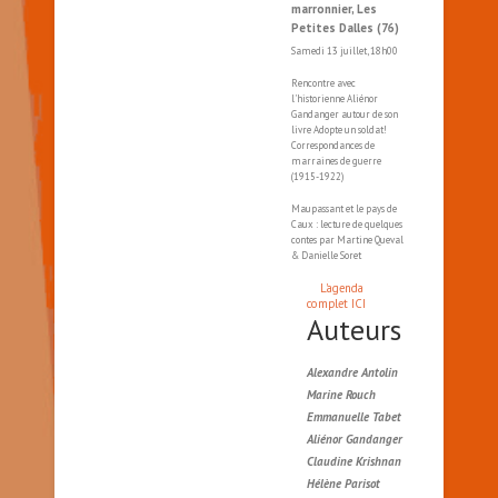
marronnier, Les
Petites Dalles (76)
Samedi 13 juillet, 18h00
Rencontre avec
l'historienne Aliénor
Gandanger autour de son
livre Adopte un soldat!
Correspondances de
marraines de guerre
(1915-1922)
Maupassant et le pays de
Caux : lecture de quelques
contes par Martine Queval
& Danielle Soret
L'agenda
complet ICI
Auteurs
Alexandre Antolin
Marine Rouch
Emmanuelle Tabet
Aliénor Gandanger
Claudine Krishnan
Hélène Parisot