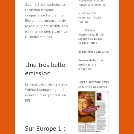
Monique Gehler, Gilles
Sophie Braun participait à
Kneusé, Elisa Fourniret…
l’émission la Bande
A la flûte et à la
Originale sur France Inter.
cornemuse : Nicolas
Elle y a notamment abordé
Flodrops
le rôle du père. Rediffusion
Villa Les
ici, (intervention à partir de
Marronniers, 88, rue
la 40ème minute)
Joseph Heuzé, Les
Petites Dalles
Entrée libre et gratuite.
Un verre de l’amitié
Une très belle
prolongera la
rencontre.
émission
Cette semaine dans
Le deuil gabonais de Stève
le Monde des livres
Wilifrid Mounguengui – à
écouter ici en podcast sur
RFI
Sur Europe 1 :