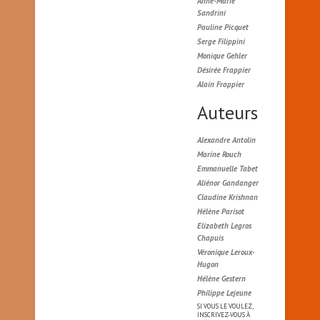
Anne-Marie
Sandrini
Pauline Picquet
Serge Filippini
Monique Gehler
Désirée Frappier
Alain Frappier
Auteurs
Alexandre Antolin
Marine Rouch
Emmanuelle Tabet
Aliénor Gandanger
Claudine Krishnan
Hélène Parisot
Elizabeth Legros
Chapuis
Véronique Leroux-
Hugon
Hélène Gestern
Philippe Lejeune
SI VOUS LE VOULEZ,
INSCRIVEZ-VOUS À