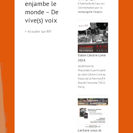
enjambe le
d'habitants de Caux sur
l'alimentation par la
monde – De
compagnie Corpus
vive(s) voix
> écouter sur RFI
Salon L’Autre Livre
2024
Les éditions du
Mauconduit participent
au salon
L'Autre
Livre
au
Palais de la Femme (94
Rue de Charonne, 75011
Paris).
Lecture sous le