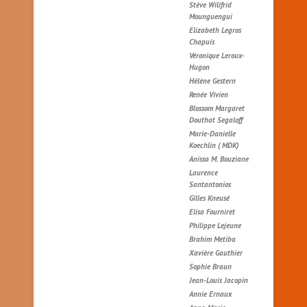
Stève Wilifrid
Mounguengui
Elizabeth Legros
Chapuis
Véronique Leroux-
Hugon
Hélène Gestern
Renée Vivien
Blossom Margaret
Douthat Segaloff
Marie-Danielle
Koechlin ( MDK)
Anissa M. Bouziane
Laurence
Santantonios
Gilles Kneusé
Elisa Fourniret
Philippe Lejeune
Brahim Metiba
Xavière Gauthier
Sophie Braun
Jean-Louis Jacopin
Annie Ernaux