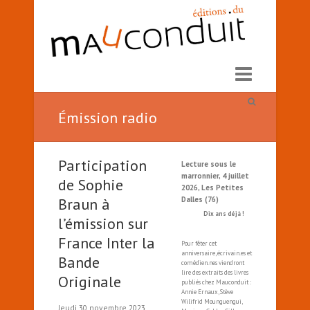
Émission radio
Participation
Lecture sous le
marronnier, 4 juillet
de Sophie
2026, Les Petites
Braun à
Dalles (76)
Dix ans déjà !
l’émission sur
France Inter la
Pour fêter cet
anniversaire, écrivain.es et
Bande
comédien.nes viendront
lire des extraits des livres
Originale
publiés chez Mauconduit :
Annie Ernaux, Stève
Wilifrid Mounguengui,
Jeudi 30 novembre 2023