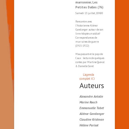
marronnier, Les
Petites Dalles (76)
Samedi 13 juillet, 18h00
Rencontre avec
l'historienne Aliénor
Gandanger autour de son
livre Adopte un soldat!
Correspondances de
marraines de guerre
(1915-1922)
Maupassant et le pays de
Caux : lecture de quelques
contes par Martine Queval
& Danielle Soret
L'agenda
complet ICI
Auteurs
Alexandre Antolin
Marine Rouch
Emmanuelle Tabet
Aliénor Gandanger
Claudine Krishnan
Hélène Parisot