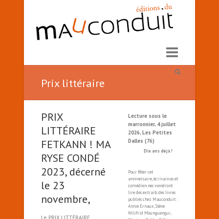
Prix littéraire
PRIX
Lecture sous le
marronnier, 4 juillet
LITTÉRAIRE
2026, Les Petites
FETKANN ! MA
Dalles (76)
Dix ans déjà !
RYSE CONDÉ
2023, décerné
Pour fêter cet
anniversaire, écrivain.es et
le 23
comédien.nes viendront
lire des extraits des livres
novembre,
publiés chez Mauconduit :
Annie Ernaux, Stève
Wilifrid Mounguengui,
Le PRIX LITTÉRAIRE