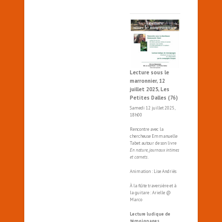
Lecture sous le
marronnier, 12
juillet 2025, Les
Petites Dalles (76)
Samedi 12 juillet 2025,
18h00
Rencontre avec la
chercheuse Emmanuelle
Tabet autour de son livre
En nature, journaux intimes
et carnets
.
Animation : Lise Andriès
À la flûte traversière et à
la guitare : Arielle @
Marco
Lecture ludique de
témoignages