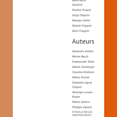
Anne-Marie
Sandrini
Pauline Picquet
Serge Filippini
Monique Gehler
Désirée Frappier
Alain Frappier
Auteurs
Alexandre Antolin
Marine Rouch
Emmanuelle Tabet
Aliénor Gandanger
Claudine Krishnan
Hélène Parisot
Elizabeth Legros
Chapuis
Véronique Leroux-
Hugon
Hélène Gestern
Philippe Lejeune
SI VOUS LE VOULEZ,
INSCRIVEZ-VOUS À