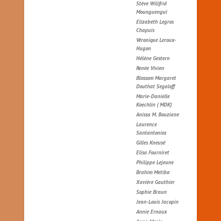
Stève Wilifrid
Mounguengui
Elizabeth Legros
Chapuis
Véronique Leroux-
Hugon
Hélène Gestern
Renée Vivien
Blossom Margaret
Douthat Segaloff
Marie-Danielle
Koechlin ( MDK)
Anissa M. Bouziane
Laurence
Santantonios
Gilles Kneusé
Elisa Fourniret
Philippe Lejeune
Brahim Metiba
Xavière Gauthier
Sophie Braun
Jean-Louis Jacopin
Annie Ernaux