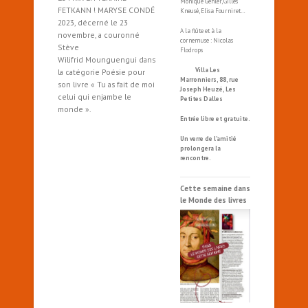
Monique Gehler, Gilles
FETKANN ! MARYSE CONDÉ
Kneusé, Elisa Fourniret…
2023, décerné le 23
A la flûte et à la
novembre, a couronné
cornemuse : Nicolas
Stève
Flodrops
Wilifrid Mounguengui dans
Villa Les
la catégorie Poésie pour
Marronniers, 88, rue
son livre « Tu as fait de moi
Joseph Heuzé, Les
celui qui enjambe le
Petites Dalles
monde ».
Entrée libre et gratuite.
Un verre de l’amitié
prolongera la
rencontre.
Cette semaine dans
le Monde des livres