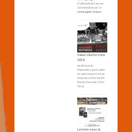
d'habitants de Caux sur
l'alimentation par la
compagnie Corpus
Salon L’Autre Livre
2024
Les éditions du
Mauconduit participent
au salon
L'Autre
Livre
au
Palais de la Femme (94
Rue de Charonne, 75011
Paris).
Lecture sous le